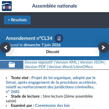
Accèder
Aller au contenu
Aller en bas de la page
Assemblée nationale
à la
page
d'accueil
< Résultats
Amendement n°CL34
Déposé le
dimanche 7 juin 2026
Discuté
Dossier législatif
Version XML
Version JSON
Version PDF
Version Word/LibreOffice
Texte visé :
Projet de loi organique, adopté par le
Sénat, après engagement de la procédure accélérée,
relatif au renforcement des juridictions criminelles,
n° 2682
Stade de lecture :
1ère lecture (2ème assemblée
saisie)
Examiné par :
Commission des lois