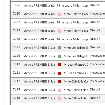
CL36
Discuté
Article PREMIER, alinéa 42
Mme Laure Miller, rapporteure
CL20
Irrecevabl
Article PREMIER, alinéa 44
Mme Colette Capdevielle
Socialistes et apparentés
CL37
Discuté
Article PREMIER, alinéa 47
Mme Laure Miller, rapporteure
CL22
Discuté
Article PREMIER, alinéa 48
Mme Colette Capdevielle
Socialistes et apparentés
CL38
Discuté
Article PREMIER, alinéa 49
Mme Laure Miller, rapporteure
CL27
Discuté
Article PREMIER BIS, alinéa 3
Mme Léa Balage El Mariky
Écologiste et Social
CL26
Irrecevable
Article PREMIER BIS, alinéa 3
Mme Léa Balage El Mariky
Écologiste et Social
CL13
Irrecevabl
Article PREMIER BIS, alinéa 4
M. Jean-François Coulomme
La France insoumise - Nouveau F
CL11
Irrecevabl
Article PREMIER BIS, alinéa 4
M. Jean-François Coulomme
La France insoumise - Nouveau F
CL12
Irrecevabl
Article PREMIER BIS, alinéa 4
Mme Gabrielle Cathala
La France insoumise - Nouveau F
CL19
Discuté
Article PREMIER BIS, alinéa 6
Mme Céline Thiébault-Martine
Socialistes et apparentés
CL18
Discuté
Article PREMIER BIS, alinéa 4
Mme Céline Thiébault-Martine
Socialistes et apparentés