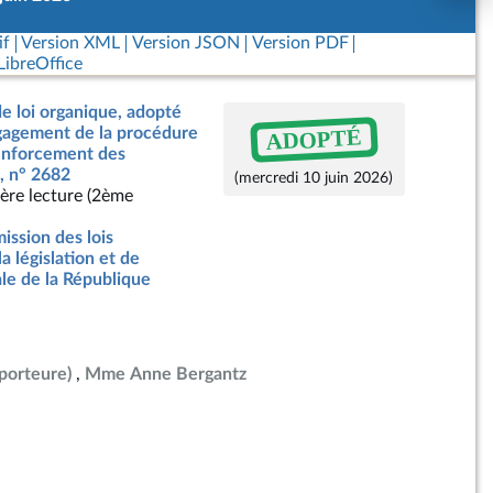
if
Version XML
Version JSON
Version PDF
ibreOffice
de loi organique, adopté
ADOPTÉ
ngagement de la procédure
renforcement des
s, n° 2682
(mercredi 10 juin 2026)
ère lecture (2ème
ssion des lois
la législation et de
ale de la République
porteure)
Mme Anne Bergantz