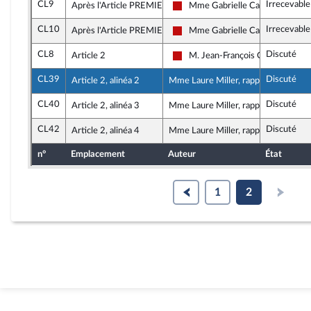
CL9
Irrecevable
Après l'Article PREMIER BIS
Mme Gabrielle Cathala
La France insoumise - Nouveau F
CL10
Irrecevable
Après l'Article PREMIER BIS
Mme Gabrielle Cathala
La France insoumise - Nouveau F
CL8
Discuté
Article 2
M. Jean-François Coulomme
La France insoumise - Nouveau F
CL39
Discuté
Article 2, alinéa 2
Mme Laure Miller, rapporteure
CL40
Discuté
Article 2, alinéa 3
Mme Laure Miller, rapporteure
CL42
Discuté
Article 2, alinéa 4
Mme Laure Miller, rapporteure
n°
Emplacement
Auteur
État
1
2