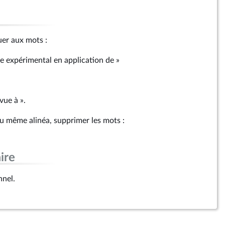
ituer aux mots :
re expérimental en application de »
vue à ».
au même alinéa, supprimer les mots :
ire
nnel.