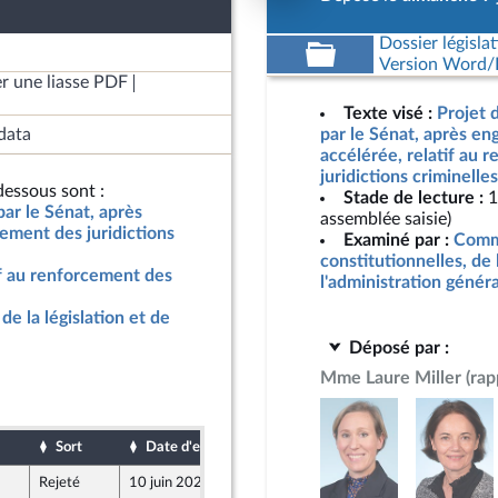
Dossier législat
Version Word/L
r une liasse PDF
Texte visé :
Projet 
data
par le Sénat, après e
accélérée, relatif au 
juridictions criminelle
essous sont :
Stade de lecture :
1
par le Sénat, après
assemblée saisie)
ement des juridictions
Examiné par :
Commi
constitutionnelles, de 
if au renforcement des
l'administration génér
de la législation et de
Déposé par :
Mme Laure Miller
(rap
Sort
Date d'examen
Date de dépôt
Rejeté
10 juin 2026
3 juin 2026