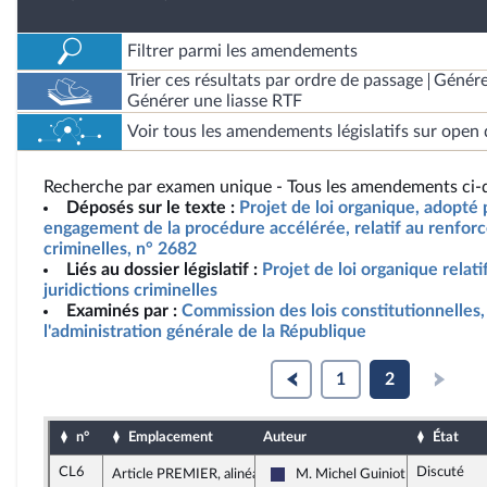
Filtrer parmi les amendements
Trier ces résultats par ordre de passage
Génére
Générer une liasse RTF
Voir tous les amendements législatifs sur open 
Recherche par examen unique - Tous les amendements ci-d
Déposés sur le texte :
Projet de loi organique, adopté 
engagement de la procédure accélérée, relatif au renforc
criminelles, n° 2682
Liés au dossier législatif :
Projet de loi organique relat
juridictions criminelles
Examinés par :
Commission des lois constitutionnelles, 
l'administration générale de la République
1
2
n°
Emplacement
Auteur
État
CL6
Discuté
Article PREMIER, alinéa 37
M. Michel Guiniot
Rassemblement National