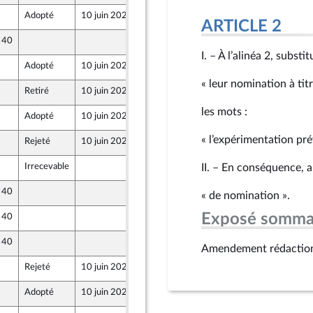
Adopté
10 juin 2026
7 juin 2026
ARTICLE 2
e 40
4 juin 2026
I. – À l’alinéa 2, subst
Adopté
10 juin 2026
7 juin 2026
« leur nomination à tit
Retiré
10 juin 2026
4 juin 2026
les mots :
Adopté
10 juin 2026
7 juin 2026
« l’expérimentation pré
Rejeté
10 juin 2026
4 juin 2026
Irrecevable
4 juin 2026
II. – En conséquence, 
e 40
4 juin 2026
« de nomination ».
ront Populaire
Exposé somma
e 40
4 juin 2026
ront Populaire
e 40
4 juin 2026
Amendement rédactio
ront Populaire
Rejeté
10 juin 2026
4 juin 2026
z
Adopté
10 juin 2026
4 juin 2026
z