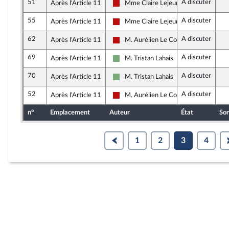
51
A discuter
Après l'Article 11
Mme Claire Lejeune
La France insoumise - Nouveau Front 
55
A discuter
Après l'Article 11
Mme Claire Lejeune
La France insoumise - Nouveau Front 
62
A discuter
Après l'Article 11
M. Aurélien Le Coq
La France insoumise - Nouveau Front 
69
A discuter
Après l'Article 11
M. Tristan Lahais
Écologiste et Social
70
A discuter
Après l'Article 11
M. Tristan Lahais
Écologiste et Social
52
A discuter
Après l'Article 11
M. Aurélien Le Coq
La France insoumise - Nouveau Front 
n°
Emplacement
Auteur
État
Sor
1
2
3
4