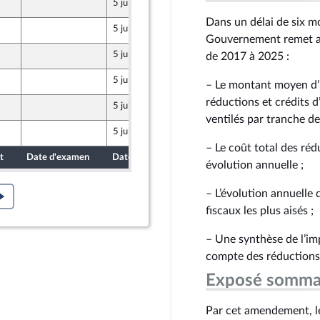
5 juin 2026
Populaire
Dans un délai de six mo
5 juin 2026
Populaire
Gouvernement remet au
5 juin 2026
de 2017 à 2025 :
Populaire
5 juin 2026
– Le montant moyen d’i
réductions et crédits d
5 juin 2026
ventilés par tranche de
5 juin 2026
Populaire
– Le coût total des réd
t
Date d'examen
Date de dépôt
évolution annuelle ;
– L’évolution annuelle
fiscaux les plus aisés ;
– Une synthèse de l’imp
compte des réductions 
Exposé somma
Par cet amendement, l