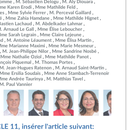
ulomme
M. Sébastien Delogu
M. Aly Diouara
me Karen Erodi
Mme Mathilde Feld
es
Mme Sylvie Ferrer
M. Perceval Gaillard
é
Mme Zahia Hamdane
Mme Mathilde Hignet
Bastien Lachaud
M. Abdelkader Lahmar
. Arnaud Le Gall
Mme Élise Leboucher
me Sarah Legrain
Mme Claire Lejeune
ud
M. Antoine Léaument
Mme Élisa Martin
me Marianne Maximi
Mme Marie Mesmeur
M. Jean-Philippe Nilor
Mme Sandrine Nosbé
Mme Nathalie Oziol
Mme Mathilde Panot
ançois Piquemal
M. Thomas Portes
M. Jean-Hugues Ratenon
M. Arnaud Saint-Martin
Mme Ersilia Soudais
Mme Anne Stambach-Terrenoir
me Andrée Taurinya
M. Matthias Tavel
M. Paul Vannier
 11, insérer l'article suivant: