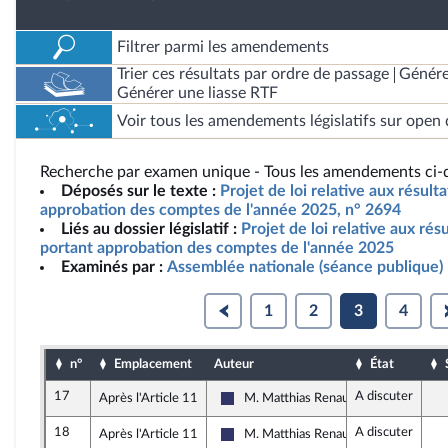
Filtrer parmi les amendements
Trier ces résultats par ordre de passage
Génére
Générer une liasse RTF
Voir tous les amendements législatifs sur open 
Recherche par examen unique - Tous les amendements ci-d
Déposés sur le texte :
Projet de loi relative aux résult
approbation des comptes de l'année 2025, n° 2694
Liés au dossier législatif :
Projet de loi relative aux résu
portant approbation des comptes de l'année 2025
Examinés par :
Assemblée nationale (séance publique)
1
2
3
4
n°
Emplacement
Auteur
État
17
A discuter
Après l'Article 11
M. Matthias Renault
Rassemblement National
18
A discuter
Après l'Article 11
M. Matthias Renault
Rassemblement National