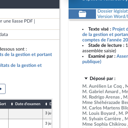
Dossier législat
Version Word/L
r une liasse PDF
Texte visé :
Projet d
data
de la gestion et porta
comptes de l'année 20
Stade de lecture :
1
essous sont :
assemblée saisie)
ats de la gestion et portant
Examiné par :
Assem
publique)
ltats de la gestion et
Déposé par :
M. Aurélien Le Coq
M
M. Gabriel Amard
Mm
M. Rodrigo Arenas
M.
Mme Shéhérazade Ben
Sort
Date d'examen
Date de dépôt
M. Carlos Martens Bil
M. Louis Boyard
M. P
3 juin 2026
M. Sylvain Carrière
M
3 juin 2026
Mme Sophia Chikirou