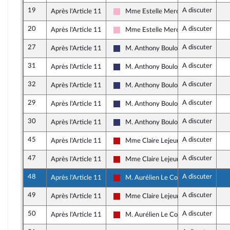
19
A discuter
Après l'Article 11
Mme Estelle Mercier
Socialistes et apparentés
20
A discuter
Après l'Article 11
Mme Estelle Mercier
Socialistes et apparentés
27
A discuter
Après l'Article 11
M. Anthony Boulogne
Rassemblement National
31
A discuter
Après l'Article 11
M. Anthony Boulogne
Rassemblement National
32
A discuter
Après l'Article 11
M. Anthony Boulogne
Rassemblement National
29
A discuter
Après l'Article 11
M. Anthony Boulogne
Rassemblement National
30
A discuter
Après l'Article 11
M. Anthony Boulogne
Rassemblement National
45
A discuter
Après l'Article 11
Mme Claire Lejeune
La France insoumise - Nouveau Front 
47
A discuter
Après l'Article 11
Mme Claire Lejeune
La France insoumise - Nouveau Front 
48
A discuter
Après l'Article 11
M. Aurélien Le Coq
La France insoumise - Nouveau Front 
49
A discuter
Après l'Article 11
Mme Claire Lejeune
La France insoumise - Nouveau Front 
50
A discuter
Après l'Article 11
M. Aurélien Le Coq
La France insoumise - Nouveau Front 