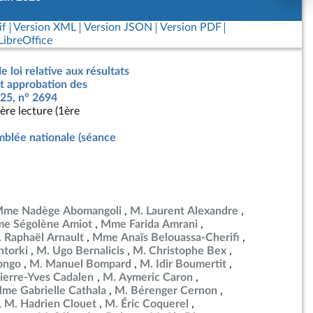
if
Version XML
Version JSON
Version PDF
ibreOffice
e loi relative aux résultats
nt approbation des
25, n° 2694
ère lecture (1ère
blée nationale (séance
me Nadège Abomangoli
M. Laurent Alexandre
e Ségolène Amiot
Mme Farida Amrani
 Raphaël Arnault
Mme Anaïs Belouassa-Cherifi
torki
M. Ugo Bernalicis
M. Christophe Bex
ongo
M. Manuel Bompard
M. Idir Boumertit
ierre-Yves Cadalen
M. Aymeric Caron
me Gabrielle Cathala
M. Bérenger Cernon
M. Hadrien Clouet
M. Éric Coquerel