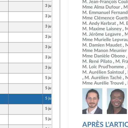
M. Jean-François Co
3 juin 2026
Mme Alma Dufour
M
M. Emmanuel Fernand
3 juin 2026
Mme Clémence Guett
M. Andy Kerbrat
M. 
3 juin 2026
M. Maxime Laisney
M
M. Jérôme Legavre
M
3 juin 2026
Mme Murielle Lepvra
M. Damien Maudet
M
3 juin 2026
Mme Manon Meunier
Mme Danièle Obono
3 juin 2026
M. René Pilato
M. Fr
M. Loïc Prud'homme
3 juin 2026
M. Aurélien Saintoul
M. Aurélien Taché
M
5 juin 2026
Populaire
Mme Aurélie Trouvé
5 juin 2026
Populaire
5 juin 2026
Populaire
5 juin 2026
Populaire
5 juin 2026
Populaire
APRÈS L'ARTICLE