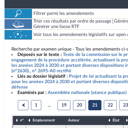
Filtrer parmi les amendements
Trier ces résultats par ordre de passage
Génére
Générer une liasse RTF
Voir tous les amendements législatifs sur open 
Recherche par examen unique - Tous les amendements ci-d
Déposés sur le texte :
Texte de la commission sur le pro
engagement de la procédure accélérée, actualisant la pro
les années 2024 à 2030 et portant diverses dispositions i
(n°2630)., n° 2695-A0 rectifié
Liés au dossier législatif :
Projet de loi actualisant la p
pour les années 2024 à 2030 et portant diverses dispositi
défense
Examinés par :
Assemblée nationale (séance publique)
1
...
19
20
21
22
2
n°
Emplacement
Auteur
État