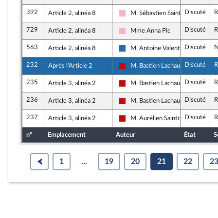
392
Discuté
R
Article 2, alinéa 8
M. Sébastien Saint-Pasteur
Socialistes et apparentés
729
Discuté
R
Article 2, alinéa 8
Mme Anna Pic
Socialistes et apparentés
563
Discuté
N
Article 2, alinéa 8
M. Antoine Valentin
Union des droites pour la Républi
232
Discuté
R
Après l'Article 2
M. Bastien Lachaud
La France insoumise - Nouveau Fr
235
Discuté
R
Article 3, alinéa 2
M. Bastien Lachaud
La France insoumise - Nouveau Fr
236
Discuté
R
Article 3, alinéa 2
M. Bastien Lachaud
La France insoumise - Nouveau Fr
237
Discuté
R
Article 3, alinéa 2
M. Aurélien Saintoul
La France insoumise - Nouveau Fr
n°
Emplacement
Auteur
État
S
1
...
19
20
21
22
2