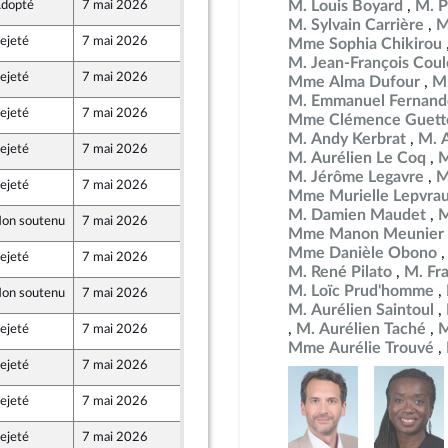
M. Louis Boyard
M. P
dopté
7 mai 2026
29 avril 2026
M. Sylvain Carrière
M
ejeté
7 mai 2026
29 avril 2026
Mme Sophia Chikirou
M. Jean-François Co
ejeté
7 mai 2026
29 avril 2026
Mme Alma Dufour
M
ont Populaire
M. Emmanuel Fernand
ejeté
7 mai 2026
29 avril 2026
Mme Clémence Guett
M. Andy Kerbrat
M. 
ejeté
7 mai 2026
29 avril 2026
M. Aurélien Le Coq
M
ont Populaire
M. Jérôme Legavre
M
ejeté
7 mai 2026
29 avril 2026
Mme Murielle Lepvra
M. Damien Maudet
M
on soutenu
7 mai 2026
29 avril 2026
que
Mme Manon Meunier
Mme Danièle Obono
ejeté
7 mai 2026
29 avril 2026
ont Populaire
M. René Pilato
M. Fr
M. Loïc Prud'homme
on soutenu
7 mai 2026
28 avril 2026
 et Territoires
M. Aurélien Saintoul
M. Aurélien Taché
M
ejeté
7 mai 2026
29 avril 2026
ont Populaire
Mme Aurélie Trouvé
ejeté
7 mai 2026
29 avril 2026
ont Populaire
ejeté
7 mai 2026
29 avril 2026
ont Populaire
ejeté
7 mai 2026
29 avril 2026
ont Populaire