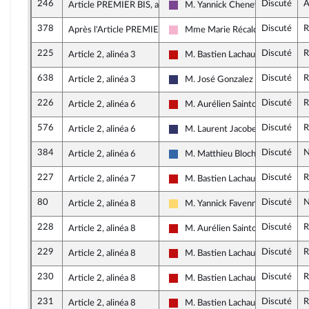
246
Discuté
A
Article PREMIER BIS, alinéa 1
M. Yannick Chenevard
Ensemble pour la République
378
Discuté
R
Après l'Article PREMIER BIS
Mme Marie Récalde
Socialistes et apparentés
225
Discuté
R
Article 2, alinéa 3
M. Bastien Lachaud
La France insoumise - Nouveau Fr
638
Discuté
R
Article 2, alinéa 3
M. José Gonzalez
Rassemblement National
226
Discuté
R
Article 2, alinéa 6
M. Aurélien Saintoul
La France insoumise - Nouveau Fr
576
Discuté
R
Article 2, alinéa 6
M. Laurent Jacobelli
Rassemblement National
384
Discuté
N
Article 2, alinéa 6
M. Matthieu Bloch
Union des droites pour la Républi
227
Discuté
R
Article 2, alinéa 7
M. Bastien Lachaud
La France insoumise - Nouveau Fr
80
Discuté
N
Article 2, alinéa 8
M. Yannick Favennec-Bécot
Libertés, Indépendants, Outre-mer
228
Discuté
R
Article 2, alinéa 8
M. Aurélien Saintoul
La France insoumise - Nouveau Fr
229
Discuté
R
Article 2, alinéa 8
M. Bastien Lachaud
La France insoumise - Nouveau Fr
230
Discuté
R
Article 2, alinéa 8
M. Bastien Lachaud
La France insoumise - Nouveau Fr
231
Discuté
R
Article 2, alinéa 8
M. Bastien Lachaud
La France insoumise - Nouveau Fr