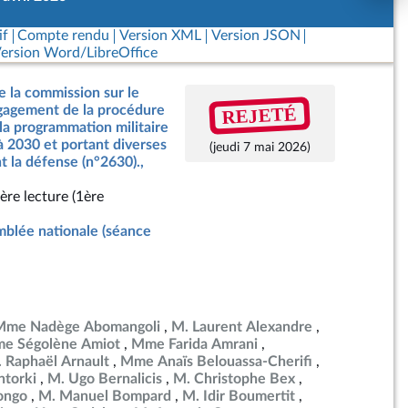
if
Compte rendu
Version XML
Version JSON
ersion Word/LibreOffice
e la commission sur le
REJETÉ
ngagement de la procédure
 la programmation militaire
à 2030 et portant diverses
(jeudi 7 mai 2026)
t la défense (n°2630).,
ère lecture (1ère
blée nationale (séance
Mme Nadège Abomangoli
M. Laurent Alexandre
e Ségolène Amiot
Mme Farida Amrani
 Raphaël Arnault
Mme Anaïs Belouassa-Cherifi
torki
M. Ugo Bernalicis
M. Christophe Bex
ongo
M. Manuel Bompard
M. Idir Boumertit