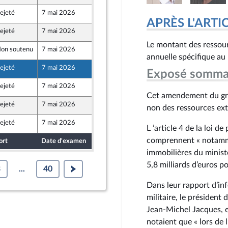
ejeté
7 mai 2026
29 avril 2026
APRÈS L'ARTICLE
ejeté
7 mai 2026
29 avril 2026
Le montant des ressour
on soutenu
7 mai 2026
29 avril 2026
que
annuelle spécifique au
ejeté
7 mai 2026
29 avril 2026
Exposé somma
ont Populaire
ejeté
7 mai 2026
29 avril 2026
ont Populaire
Cet amendement du grou
ejeté
7 mai 2026
29 avril 2026
non des ressources ext
ont Populaire
ejeté
7 mai 2026
29 avril 2026
L ’article 4 de la loi d
ont Populaire
comprennent « notammen
ort
Date d'examen
Date de dépôt
immobilières du ministè
5,8 milliards d’euros 
3
...
40
Dans leur rapport d’in
militaire, le président
Jean-Michel Jacques, 
notaient que « lors de l