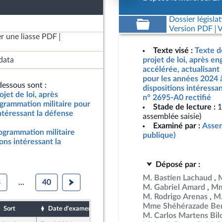
Dossier législat
Version PDF
V
r une liasse PDF
Texte visé :
Texte d
data
projet de loi, après e
accélérée, actualisant
pour les années 2024 
essous sont :
dispositions intéressan
jet de loi, après
n° 2695-A0 rectifié
grammation militaire pour
Stade de lecture :
1
ntéressant la défense
assemblée saisie)
Examiné par :
Assem
rogrammation militaire
publique)
ons intéressant la
Déposé par :
M. Bastien Lachaud
3
...
40
M. Gabriel Amard
Mm
M. Rodrigo Arenas
M.
Mme Shéhérazade Ben
Sort
Date d'examen
Date de dépôt
M. Carlos Martens Bil