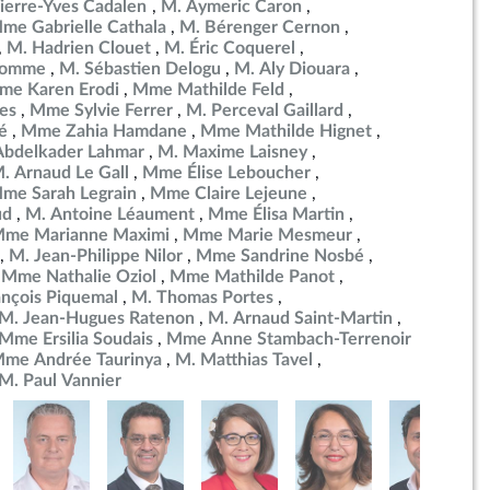
ierre-Yves Cadalen
M. Aymeric Caron
me Gabrielle Cathala
M. Bérenger Cernon
M. Hadrien Clouet
M. Éric Coquerel
ulomme
M. Sébastien Delogu
M. Aly Diouara
me Karen Erodi
Mme Mathilde Feld
es
Mme Sylvie Ferrer
M. Perceval Gaillard
é
Mme Zahia Hamdane
Mme Mathilde Hignet
Abdelkader Lahmar
M. Maxime Laisney
. Arnaud Le Gall
Mme Élise Leboucher
me Sarah Legrain
Mme Claire Lejeune
ud
M. Antoine Léaument
Mme Élisa Martin
me Marianne Maximi
Mme Marie Mesmeur
M. Jean-Philippe Nilor
Mme Sandrine Nosbé
Mme Nathalie Oziol
Mme Mathilde Panot
ançois Piquemal
M. Thomas Portes
M. Jean-Hugues Ratenon
M. Arnaud Saint-Martin
Mme Ersilia Soudais
Mme Anne Stambach-Terrenoir
me Andrée Taurinya
M. Matthias Tavel
M. Paul Vannier