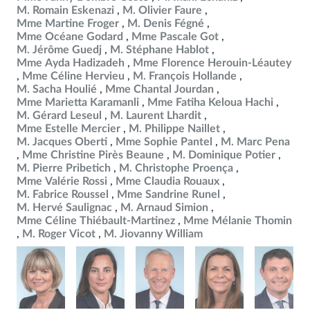
M. Romain Eskenazi
M. Olivier Faure
Mme Martine Froger
M. Denis Fégné
Mme Océane Godard
Mme Pascale Got
M. Jérôme Guedj
M. Stéphane Hablot
Mme Ayda Hadizadeh
Mme Florence Herouin-Léautey
Mme Céline Hervieu
M. François Hollande
M. Sacha Houlié
Mme Chantal Jourdan
Mme Marietta Karamanli
Mme Fatiha Keloua Hachi
M. Gérard Leseul
M. Laurent Lhardit
Mme Estelle Mercier
M. Philippe Naillet
M. Jacques Oberti
Mme Sophie Pantel
M. Marc Pena
Mme Christine Pirès Beaune
M. Dominique Potier
M. Pierre Pribetich
M. Christophe Proença
Mme Valérie Rossi
Mme Claudia Rouaux
M. Fabrice Roussel
Mme Sandrine Runel
M. Hervé Saulignac
M. Arnaud Simion
Mme Céline Thiébault-Martinez
Mme Mélanie Thomin
M. Roger Vicot
M. Jiovanny William