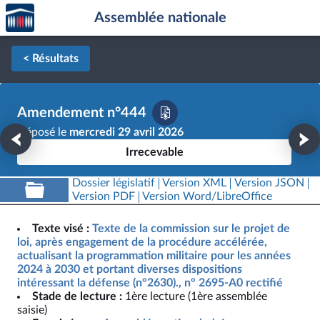
Accèder
Aller au contenu
Aller en bas de la page
Assemblée nationale
à la
page
d'accueil
< Résultats
Amendement n°444
Déposé le
mercredi 29 avril 2026
Irrecevable
Dossier législatif
Version XML
Version JSON
Version PDF
Version Word/LibreOffice
Texte visé :
Texte de la commission sur le projet de
loi, après engagement de la procédure accélérée,
actualisant la programmation militaire pour les années
2024 à 2030 et portant diverses dispositions
intéressant la défense (n°2630)., n° 2695-A0 rectifié
Stade de lecture :
1ère lecture (1ère assemblée
saisie)