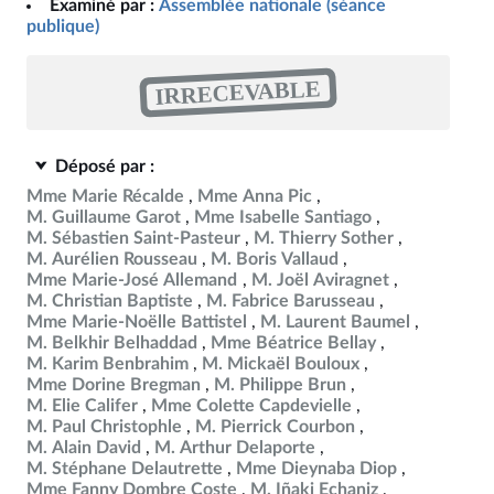
Examiné par :
Assemblée nationale (séance
publique)
IRRECEVABLE
Déposé par :
Mme Marie Récalde
Mme Anna Pic
M. Guillaume Garot
Mme Isabelle Santiago
M. Sébastien Saint-Pasteur
M. Thierry Sother
M. Aurélien Rousseau
M. Boris Vallaud
Mme Marie-José Allemand
M. Joël Aviragnet
M. Christian Baptiste
M. Fabrice Barusseau
Mme Marie-Noëlle Battistel
M. Laurent Baumel
M. Belkhir Belhaddad
Mme Béatrice Bellay
M. Karim Benbrahim
M. Mickaël Bouloux
Mme Dorine Bregman
M. Philippe Brun
M. Elie Califer
Mme Colette Capdevielle
M. Paul Christophle
M. Pierrick Courbon
M. Alain David
M. Arthur Delaporte
M. Stéphane Delautrette
Mme Dieynaba Diop
Mme Fanny Dombre Coste
M. Iñaki Echaniz