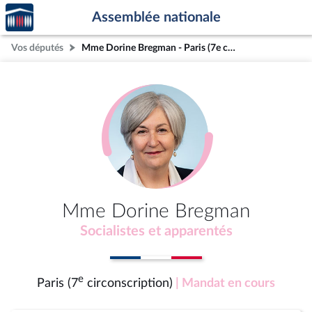
Accèder
Aller au contenu
Aller en bas de la page
Assemblée nationale
à la
page
Vos députés
Mme Dorine Bregman - Paris (7e circonscription)
d'accueil
Mme Dorine Bregman
Socialistes et apparentés
e
Paris (7
circonscription)
| Mandat en cours