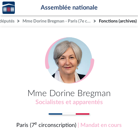
Accèder
Aller au contenu
Aller en bas de la page
Assemblée nationale
à la
page
députés
Mme Dorine Bregman - Paris (7e circonscription)
Fonctions (archives)
d'accueil
Mme Dorine Bregman
Socialistes et apparentés
e
Paris (7
circonscription)
| Mandat en cours