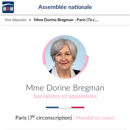
Accèder
Aller au contenu
Aller en bas de la page
Assemblée nationale
à la
page
Vos députés
Mme Dorine Bregman - Paris (7e circonscription)
d'accueil
Mme Dorine Bregman
Socialistes et apparentés
e
Paris (7
circonscription)
| Mandat en cours