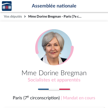
Accèder
Aller au contenu
Aller en bas de la page
Assemblée nationale
à la
page
Vos députés
Mme Dorine Bregman - Paris (7e circonscription)
d'accueil
Mme Dorine Bregman
Socialistes et apparentés
e
Paris (7
circonscription)
| Mandat en cours