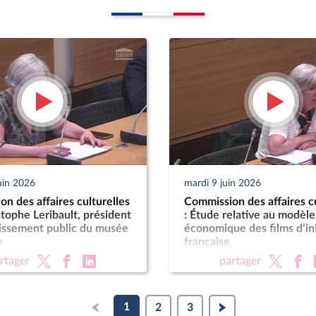
uin 2026
mardi 9 juin 2026
n des affaires culturelles
Commission des affaires cu
stophe Leribault, président
: Étude relative au modèle
lissement public du musée
économique des films d’ini
e
française
rtager
partager
1
2
3