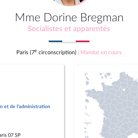
Mme Dorine Bregman
Socialistes et apparentés
e
Paris (7
circonscription)
| Mandat en cours
n et de l'administration
aris 07 SP