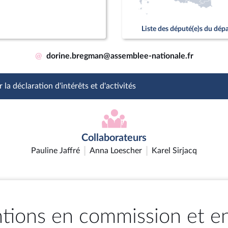
Liste des député(e)s du dé
@
dorine.bregman@assemblee-nationale.fr
 la déclaration d'intérêts et d'activités
Collaborateurs
Pauline Jaffré
Anna Loescher
Karel Sirjacq
ntions en commission et e