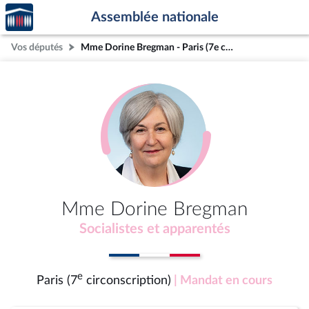
Accèder
Aller au contenu
Aller en bas de la page
Assemblée nationale
à la
page
Vos députés
Mme Dorine Bregman - Paris (7e circonscription)
d'accueil
Mme Dorine Bregman
Socialistes et apparentés
e
Paris (7
circonscription)
| Mandat en cours