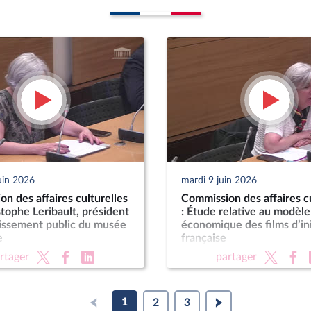
uin 2026
mardi 9 juin 2026
n des affaires culturelles
Commission des affaires cu
stophe Leribault, président
: Étude relative au modèle
lissement public du musée
économique des films d’ini
e
française
rtager
partager
1
2
3