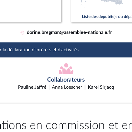
Liste des député(e)s du dé
@
dorine.bregman@assemblee-nationale.fr
 la déclaration d'intérêts et d'activités
Collaborateurs
Pauline Jaffré
Anna Loescher
Karel Sirjacq
ntions en commission et e