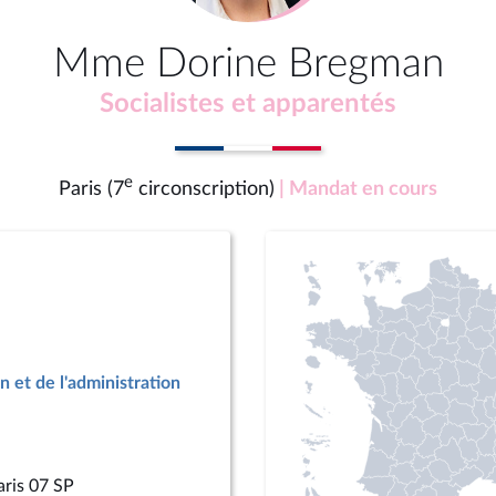
Mme Dorine Bregman
Socialistes et apparentés
e
Paris (7
circonscription)
| Mandat en cours
n et de l'administration
aris 07 SP