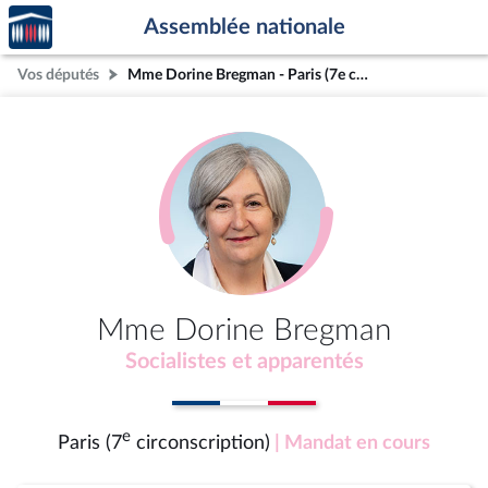
Accèder
Aller au contenu
Aller en bas de la page
Assemblée nationale
à la
page
Vos députés
Mme Dorine Bregman - Paris (7e circonscription)
d'accueil
Mme Dorine Bregman
Socialistes et apparentés
e
Paris (7
circonscription)
| Mandat en cours