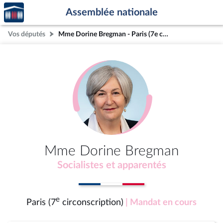
Accèder
Aller au contenu
Aller en bas de la page
Assemblée nationale
à la
page
Vos députés
Mme Dorine Bregman - Paris (7e circonscription)
d'accueil
Mme Dorine Bregman
Socialistes et apparentés
e
Paris (7
circonscription)
| Mandat en cours