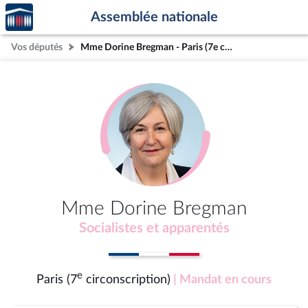
Accèder
Aller au contenu
Aller en bas de la page
Assemblée nationale
à la
page
Vos députés
Mme Dorine Bregman - Paris (7e circonscription)
d'accueil
Mme Dorine Bregman
Socialistes et apparentés
e
Paris (7
circonscription)
| Mandat en cours