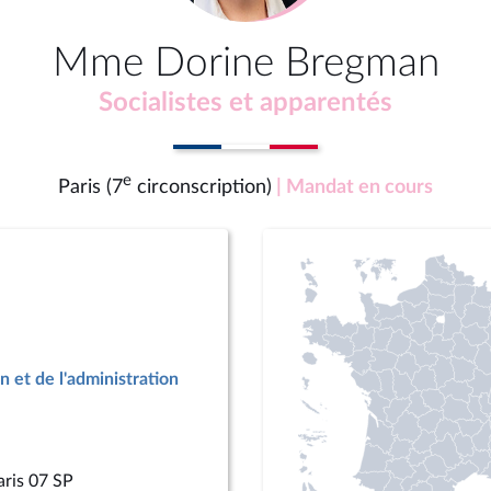
Mme Dorine Bregman
Socialistes et apparentés
e
Paris (7
circonscription)
| Mandat en cours
n et de l'administration
aris 07 SP