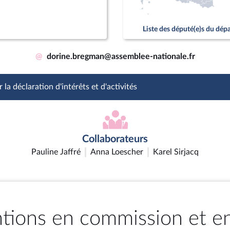
Liste des député(e)s du dé
@
dorine.bregman@assemblee-nationale.fr
 la déclaration d'intérêts et d'activités
Collaborateurs
Pauline Jaffré
Anna Loescher
Karel Sirjacq
ntions en commission et e