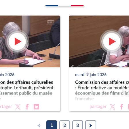
uin 2026
mardi 9 juin 2026
n des affaires culturelles
Commission des affaires cu
stophe Leribault, président
: Étude relative au modèle
lissement public du musée
économique des films d’ini
e
française
rtager
partager
1
2
3