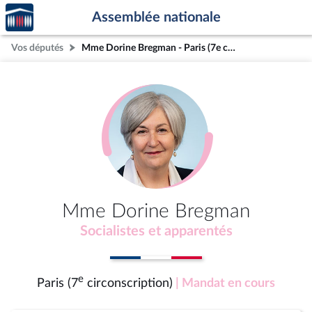
Accèder
Aller au contenu
Aller en bas de la page
Assemblée nationale
à la
page
Vos députés
Mme Dorine Bregman - Paris (7e circonscription)
d'accueil
Mme Dorine Bregman
Socialistes et apparentés
e
Paris (7
circonscription)
| Mandat en cours