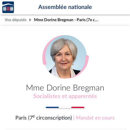
Accèder
Aller au contenu
Aller en bas de la page
Assemblée nationale
à la
page
Vos députés
Mme Dorine Bregman - Paris (7e circonscription)
d'accueil
Mme Dorine Bregman
Socialistes et apparentés
e
Paris (7
circonscription)
| Mandat en cours