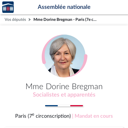
Accèder
Aller au contenu
Aller en bas de la page
Assemblée nationale
à la
page
Vos députés
Mme Dorine Bregman - Paris (7e circonscription)
d'accueil
Mme Dorine Bregman
Socialistes et apparentés
e
Paris (7
circonscription)
| Mandat en cours