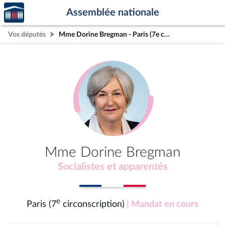
Accèder
Aller au contenu
Aller en bas de la page
Assemblée nationale
à la
page
Vos députés
Mme Dorine Bregman - Paris (7e circonscription)
d'accueil
Mme Dorine Bregman
Socialistes et apparentés
e
Paris (7
circonscription)
| Mandat en cours