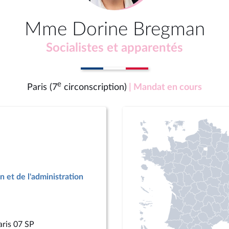
Mme Dorine Bregman
Socialistes et apparentés
e
Paris (7
circonscription)
| Mandat en cours
n et de l'administration
aris 07 SP