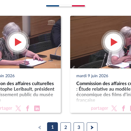
uin 2026
mardi 9 juin 2026
n des affaires culturelles
Commission des affaires cu
stophe Leribault, président
: Étude relative au modèle
lissement public du musée
économique des films d’ini
e
française
rtager
partager
1
2
3