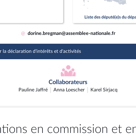
Liste des député(e)s du dé
@
dorine.bregman@assemblee-nationale.fr
 la déclaration d'intérêts et d'activités
Collaborateurs
Pauline Jaffré
Anna Loescher
Karel Sirjacq
ntions en commission et e