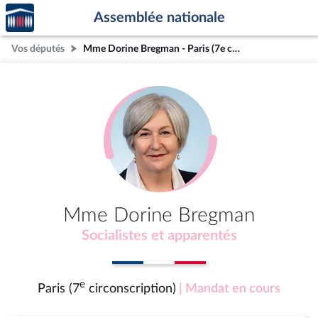
Accèder
Aller au contenu
Aller en bas de la page
Assemblée nationale
à la
page
Vos députés
Mme Dorine Bregman - Paris (7e circonscription)
d'accueil
Mme Dorine Bregman
Socialistes et apparentés
e
Paris (7
circonscription)
| Mandat en cours