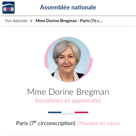
Accèder
Aller au contenu
Aller en bas de la page
Assemblée nationale
à la
page
Vos députés
Mme Dorine Bregman - Paris (7e circonscription)
d'accueil
Mme Dorine Bregman
Socialistes et apparentés
e
Paris (7
circonscription)
| Mandat en cours