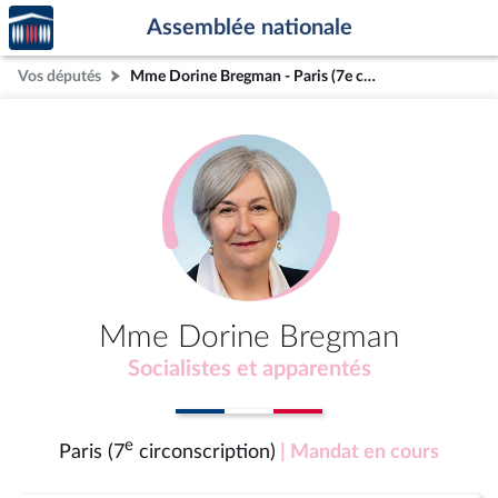
Accèder
Aller au contenu
Aller en bas de la page
Assemblée nationale
à la
page
Vos députés
Mme Dorine Bregman - Paris (7e circonscription)
d'accueil
Mme Dorine Bregman
Socialistes et apparentés
e
Paris (7
circonscription)
| Mandat en cours