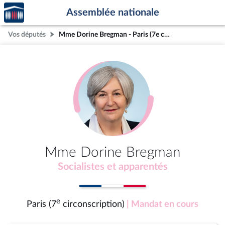
Accèder
Aller au contenu
Aller en bas de la page
Assemblée nationale
à la
page
Vos députés
Mme Dorine Bregman - Paris (7e circonscription)
d'accueil
Mme Dorine Bregman
Socialistes et apparentés
e
Paris (7
circonscription)
| Mandat en cours