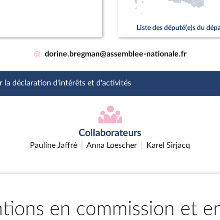
Liste des député(e)s du dé
@
dorine.bregman@assemblee-nationale.fr
 la déclaration d'intérêts et d'activités
Collaborateurs
Pauline Jaffré
Anna Loescher
Karel Sirjacq
ntions en commission et e