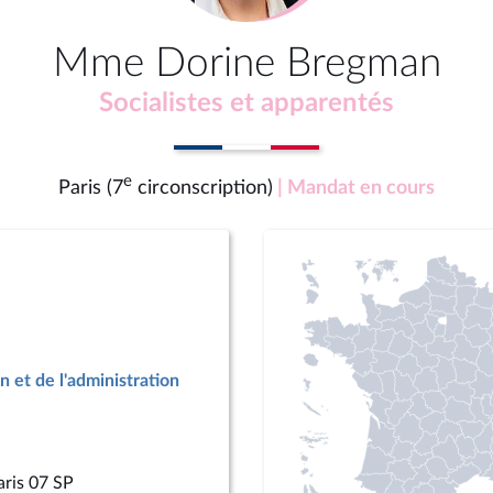
Mme Dorine Bregman
Socialistes et apparentés
e
Paris (7
circonscription)
| Mandat en cours
n et de l'administration
aris 07 SP