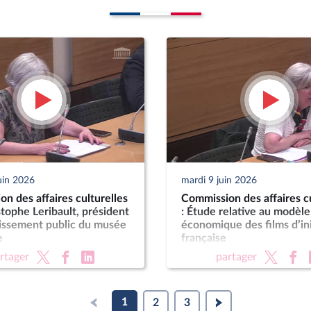
uin 2026
mardi 9 juin 2026
n des affaires culturelles
Commission des affaires cu
stophe Leribault, président
: Étude relative au modèle
lissement public du musée
économique des films d’ini
e
française
rtager
partager
1
2
3