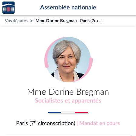
Accèder
Aller au contenu
Aller en bas de la page
Assemblée nationale
à la
page
Vos députés
Mme Dorine Bregman - Paris (7e circonscription)
d'accueil
Mme Dorine Bregman
Socialistes et apparentés
e
Paris (7
circonscription)
| Mandat en cours