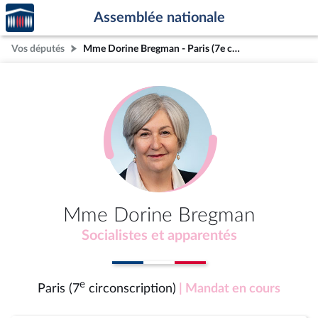
Accèder
Aller au contenu
Aller en bas de la page
Assemblée nationale
à la
page
Vos députés
Mme Dorine Bregman - Paris (7e circonscription)
d'accueil
Mme Dorine Bregman
Socialistes et apparentés
e
Paris (7
circonscription)
| Mandat en cours