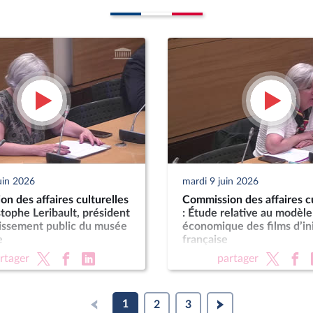
uin 2026
mardi 9 juin 2026
n des affaires culturelles
Commission des affaires cu
stophe Leribault, président
: Étude relative au modèle
lissement public du musée
économique des films d’ini
e
française
rtager
partager
1
2
3