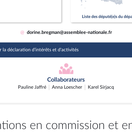
Liste des député(e)s du dé
@
dorine.bregman@assemblee-nationale.fr
 la déclaration d'intérêts et d'activités
Collaborateurs
Pauline Jaffré
Anna Loescher
Karel Sirjacq
ntions en commission et e