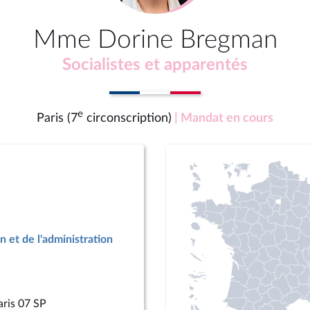
Mme Dorine Bregman
Socialistes et apparentés
e
Paris (7
circonscription)
| Mandat en cours
n et de l'administration
aris 07 SP