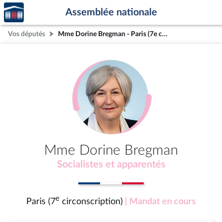
Accèder
Aller au contenu
Aller en bas de la page
Assemblée nationale
à la
page
Vos députés
Mme Dorine Bregman - Paris (7e circonscription)
d'accueil
Mme Dorine Bregman
Socialistes et apparentés
e
Paris (7
circonscription)
| Mandat en cours