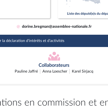
Liste des député(e)s du dé
@
dorine.bregman@assemblee-nationale.fr
 la déclaration d'intérêts et d'activités
Collaborateurs
Pauline Jaffré
Anna Loescher
Karel Sirjacq
ntions en commission et e