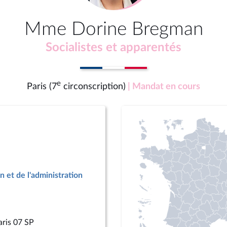
Mme Dorine Bregman
Socialistes et apparentés
e
Paris (7
circonscription)
| Mandat en cours
n et de l'administration
aris 07 SP