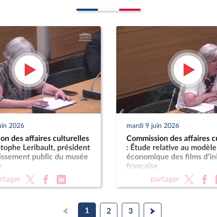
uin 2026
mardi 9 juin 2026
n des affaires culturelles
Commission des affaires cu
stophe Leribault, président
: Étude relative au modèle
lissement public du musée
économique des films d’ini
e
française
rtager
partager
1
2
3