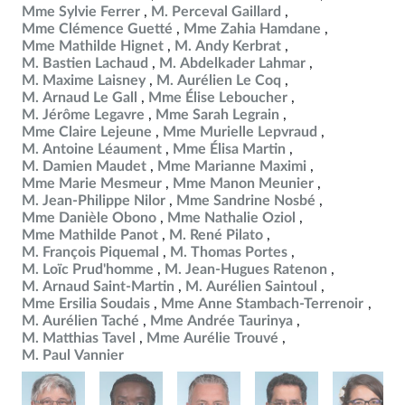
Mme Sylvie Ferrer
M. Perceval Gaillard
Mme Clémence Guetté
Mme Zahia Hamdane
Mme Mathilde Hignet
M. Andy Kerbrat
M. Bastien Lachaud
M. Abdelkader Lahmar
M. Maxime Laisney
M. Aurélien Le Coq
M. Arnaud Le Gall
Mme Élise Leboucher
M. Jérôme Legavre
Mme Sarah Legrain
Mme Claire Lejeune
Mme Murielle Lepvraud
M. Antoine Léaument
Mme Élisa Martin
M. Damien Maudet
Mme Marianne Maximi
Mme Marie Mesmeur
Mme Manon Meunier
M. Jean-Philippe Nilor
Mme Sandrine Nosbé
Mme Danièle Obono
Mme Nathalie Oziol
Mme Mathilde Panot
M. René Pilato
M. François Piquemal
M. Thomas Portes
M. Loïc Prud'homme
M. Jean-Hugues Ratenon
M. Arnaud Saint-Martin
M. Aurélien Saintoul
Mme Ersilia Soudais
Mme Anne Stambach-Terrenoir
M. Aurélien Taché
Mme Andrée Taurinya
M. Matthias Tavel
Mme Aurélie Trouvé
M. Paul Vannier