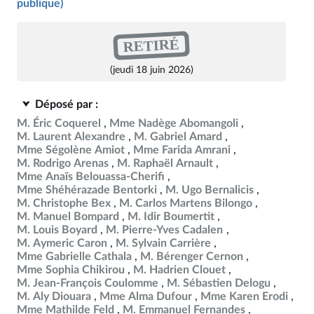
publique)
RETIRÉ
(jeudi 18 juin 2026)
Déposé par :
M. Éric Coquerel
Mme Nadège Abomangoli
M. Laurent Alexandre
M. Gabriel Amard
Mme Ségolène Amiot
Mme Farida Amrani
M. Rodrigo Arenas
M. Raphaël Arnault
Mme Anaïs Belouassa-Cherifi
Mme Shéhérazade Bentorki
M. Ugo Bernalicis
M. Christophe Bex
M. Carlos Martens Bilongo
M. Manuel Bompard
M. Idir Boumertit
M. Louis Boyard
M. Pierre-Yves Cadalen
M. Aymeric Caron
M. Sylvain Carrière
Mme Gabrielle Cathala
M. Bérenger Cernon
Mme Sophia Chikirou
M. Hadrien Clouet
M. Jean-François Coulomme
M. Sébastien Delogu
M. Aly Diouara
Mme Alma Dufour
Mme Karen Erodi
Mme Mathilde Feld
M. Emmanuel Fernandes