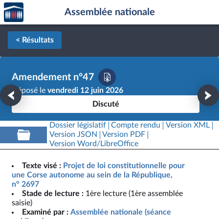
Accèder
Aller au contenu
Aller en bas de la page
Assemblée nationale
à la
page
d'accueil
< Résultats
Amendement n°47
Déposé le
vendredi 12 juin 2026
Discuté
Dossier législatif
Compte rendu
Version XML
Version JSON
Version PDF
Version Word/LibreOffice
Texte visé :
Projet de loi constitutionnelle pour
une Corse autonome au sein de la République,
n° 2697
Stade de lecture :
1ère lecture (1ère assemblée
saisie)
Examiné par :
Assemblée nationale (séance