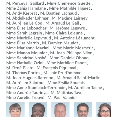
M. Perceval Gaillard
Mme Clémence Guetté
Mme Zahia Hamdane
Mme Mathilde Hignet
M. Andy Kerbrat
M. Bastien Lachaud
M. Abdelkader Lahmar
M. Maxime Laisney
M. Aurélien Le Coq
M. Arnaud Le Gall
Mme Élise Leboucher
M. Jérôme Legavre
Mme Sarah Legrain
Mme Claire Lejeune
Mme Murielle Lepvraud
M. Antoine Léaument
Mme Élisa Martin
M. Damien Maudet
Mme Marianne Maximi
Mme Marie Mesmeur
Mme Manon Meunier
M. Jean-Philippe Nilor
Mme Sandrine Nosbé
Mme Danièle Obono
Mme Nathalie Oziol
Mme Mathilde Panot
M. René Pilato
M. François Piquemal
M. Thomas Portes
M. Loïc Prud'homme
M. Jean-Hugues Ratenon
M. Arnaud Saint-Martin
M. Aurélien Saintoul
Mme Ersilia Soudais
Mme Anne Stambach-Terrenoir
M. Aurélien Taché
Mme Andrée Taurinya
M. Matthias Tavel
Mme Aurélie Trouvé
M. Paul Vannier