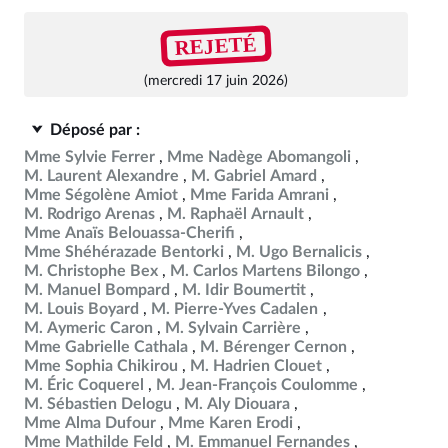
REJETÉ
(mercredi 17 juin 2026)
Déposé par :
Mme Sylvie Ferrer
Mme Nadège Abomangoli
M. Laurent Alexandre
M. Gabriel Amard
Mme Ségolène Amiot
Mme Farida Amrani
M. Rodrigo Arenas
M. Raphaël Arnault
Mme Anaïs Belouassa-Cherifi
Mme Shéhérazade Bentorki
M. Ugo Bernalicis
M. Christophe Bex
M. Carlos Martens Bilongo
M. Manuel Bompard
M. Idir Boumertit
M. Louis Boyard
M. Pierre-Yves Cadalen
M. Aymeric Caron
M. Sylvain Carrière
Mme Gabrielle Cathala
M. Bérenger Cernon
Mme Sophia Chikirou
M. Hadrien Clouet
M. Éric Coquerel
M. Jean-François Coulomme
M. Sébastien Delogu
M. Aly Diouara
Mme Alma Dufour
Mme Karen Erodi
Mme Mathilde Feld
M. Emmanuel Fernandes