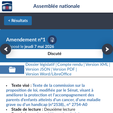
Accèder
Aller au contenu
Aller en bas de la page
Assemblée nationale
à la
page
d'accueil
< Résultats
Amendement n°1
Déposé le
jeudi 7 mai 2026
Discuté
Dossier législatif
Compte rendu
Version XML
Version JSON
Version PDF
Version Word/LibreOffice
Texte visé :
Texte de la commission sur la
proposition de loi, modifiée par le Sénat, visant à
améliorer la protection et l’accompagnement des
parents d’enfants atteints d’un cancer, d’une maladie
grave ou d’un handicap (n°2538)., n° 2754-A0
Stade de lecture :
Deuxième lecture