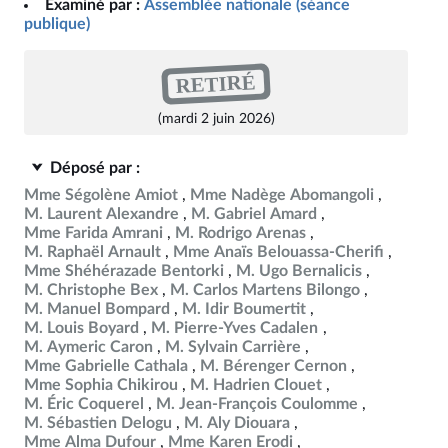
Examiné par :
Assemblée nationale (séance
publique)
RETIRÉ
(mardi 2 juin 2026)
Déposé par :
Mme Ségolène Amiot
Mme Nadège Abomangoli
M. Laurent Alexandre
M. Gabriel Amard
Mme Farida Amrani
M. Rodrigo Arenas
M. Raphaël Arnault
Mme Anaïs Belouassa-Cherifi
Mme Shéhérazade Bentorki
M. Ugo Bernalicis
M. Christophe Bex
M. Carlos Martens Bilongo
M. Manuel Bompard
M. Idir Boumertit
M. Louis Boyard
M. Pierre-Yves Cadalen
M. Aymeric Caron
M. Sylvain Carrière
Mme Gabrielle Cathala
M. Bérenger Cernon
Mme Sophia Chikirou
M. Hadrien Clouet
M. Éric Coquerel
M. Jean-François Coulomme
M. Sébastien Delogu
M. Aly Diouara
Mme Alma Dufour
Mme Karen Erodi