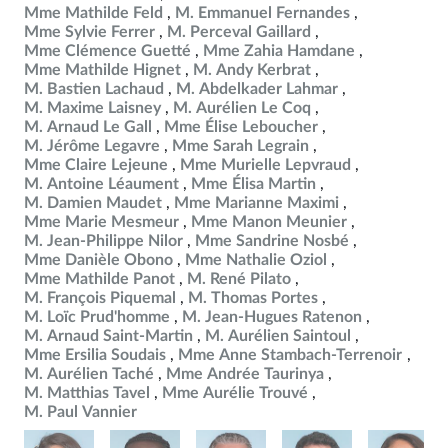
Mme Mathilde Feld
M. Emmanuel Fernandes
Mme Sylvie Ferrer
M. Perceval Gaillard
Mme Clémence Guetté
Mme Zahia Hamdane
Mme Mathilde Hignet
M. Andy Kerbrat
M. Bastien Lachaud
M. Abdelkader Lahmar
M. Maxime Laisney
M. Aurélien Le Coq
M. Arnaud Le Gall
Mme Élise Leboucher
M. Jérôme Legavre
Mme Sarah Legrain
Mme Claire Lejeune
Mme Murielle Lepvraud
M. Antoine Léaument
Mme Élisa Martin
M. Damien Maudet
Mme Marianne Maximi
Mme Marie Mesmeur
Mme Manon Meunier
M. Jean-Philippe Nilor
Mme Sandrine Nosbé
Mme Danièle Obono
Mme Nathalie Oziol
Mme Mathilde Panot
M. René Pilato
M. François Piquemal
M. Thomas Portes
M. Loïc Prud'homme
M. Jean-Hugues Ratenon
M. Arnaud Saint-Martin
M. Aurélien Saintoul
Mme Ersilia Soudais
Mme Anne Stambach-Terrenoir
M. Aurélien Taché
Mme Andrée Taurinya
M. Matthias Tavel
Mme Aurélie Trouvé
M. Paul Vannier