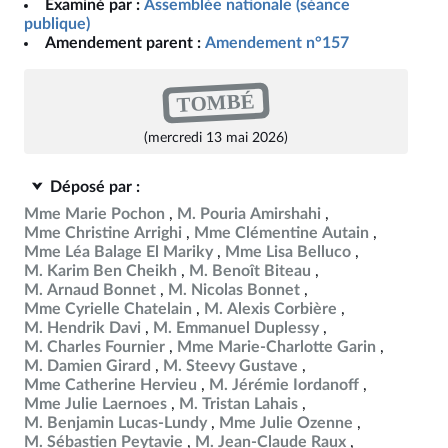
Examiné par :
Assemblée nationale (séance
publique)
Amendement parent :
Amendement n°157
TOMBÉ
(mercredi 13 mai 2026)
Déposé par :
Mme Marie Pochon
M. Pouria Amirshahi
Mme Christine Arrighi
Mme Clémentine Autain
Mme Léa Balage El Mariky
Mme Lisa Belluco
M. Karim Ben Cheikh
M. Benoît Biteau
M. Arnaud Bonnet
M. Nicolas Bonnet
Mme Cyrielle Chatelain
M. Alexis Corbière
M. Hendrik Davi
M. Emmanuel Duplessy
M. Charles Fournier
Mme Marie-Charlotte Garin
M. Damien Girard
M. Steevy Gustave
Mme Catherine Hervieu
M. Jérémie Iordanoff
Mme Julie Laernoes
M. Tristan Lahais
M. Benjamin Lucas-Lundy
Mme Julie Ozenne
M. Sébastien Peytavie
M. Jean-Claude Raux