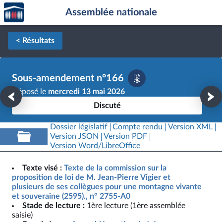
Accèder
Aller au contenu
Aller en bas de la page
Assemblée nationale
à la
page
d'accueil
< Résultats
Sous-amendement n°166
Déposé le
mercredi 13 mai 2026
Discuté
Dossier législatif
Compte rendu
Version XML
Version JSON
Version PDF
Version Word/LibreOffice
Texte visé :
Texte de la commission sur la
proposition de loi de M. Jean-Pierre Vigier et
plusieurs de ses collègues pour une montagne vivante
et souveraine (2595)., n° 2755-A0
Stade de lecture :
1ère lecture (1ère assemblée
saisie)