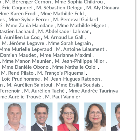
a
M. Bérenger Cernon
Mme Sophia Chikirou
 Éric Coquerel
M. Sébastien Delogu
M. Aly Diouara
Mme Karen Erodi
Mme Mathilde Feld
es
Mme Sylvie Ferrer
M. Perceval Gaillard
é
Mme Zahia Hamdane
Mme Mathilde Hignet
Bastien Lachaud
M. Abdelkader Lahmar
. Aurélien Le Coq
M. Arnaud Le Gall
M. Jérôme Legavre
Mme Sarah Legrain
Mme Murielle Lepvraud
M. Antoine Léaument
 Damien Maudet
Mme Marianne Maximi
Mme Manon Meunier
M. Jean-Philippe Nilor
Mme Danièle Obono
Mme Nathalie Oziol
M. René Pilato
M. François Piquemal
 Loïc Prud'homme
M. Jean-Hugues Ratenon
in
M. Aurélien Saintoul
Mme Ersilia Soudais
errenoir
M. Aurélien Taché
Mme Andrée Taurinya
me Aurélie Trouvé
M. Paul Vannier