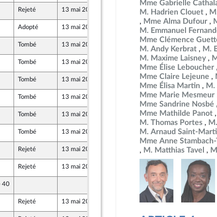
Mme Gabrielle Cathal
Rejeté
13 mai 2026
7 mai 2026
M. Hadrien Clouet
M.
ront Populaire
Mme Alma Dufour
Adopté
13 mai 2026
7 mai 2026
M. Emmanuel Fernand
Mme Clémence Guett
Tombé
13 mai 2026
7 mai 2026
M. Andy Kerbrat
M. 
ine
M. Maxime Laisney
M
Tombé
13 mai 2026
7 mai 2026
Mme Élise Leboucher
Mme Claire Lejeune
Tombé
13 mai 2026
7 mai 2026
Mme Élisa Martin
M.
Mme Marie Mesmeur
Tombé
13 mai 2026
7 mai 2026
Mme Sandrine Nosbé
Mme Mathilde Panot
Tombé
13 mai 2026
7 mai 2026
M. Thomas Portes
M.
M. Arnaud Saint-Mart
Tombé
13 mai 2026
7 mai 2026
Mme Anne Stambach-T
Rejeté
13 mai 2026
7 mai 2026
M. Matthias Tavel
M
ront Populaire
Rejeté
13 mai 2026
7 mai 2026
e 40
7 mai 2026
ine
Rejeté
13 mai 2026
7 mai 2026
ront Populaire