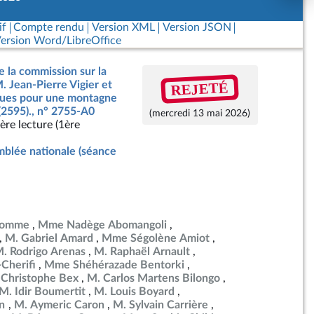
if
Compte rendu
Version XML
Version JSON
ersion Word/LibreOffice
e la commission sur la
REJETÉ
. Jean-Pierre Vigier et
ègues pour une montagne
(2595)., n° 2755-A0
(mercredi 13 mai 2026)
ère lecture (1ère
blée nationale (séance
ulomme
Mme Nadège Abomangoli
M. Gabriel Amard
Mme Ségolène Amiot
. Rodrigo Arenas
M. Raphaël Arnault
Cherifi
Mme Shéhérazade Bentorki
 Christophe Bex
M. Carlos Martens Bilongo
M. Idir Boumertit
M. Louis Boyard
en
M. Aymeric Caron
M. Sylvain Carrière