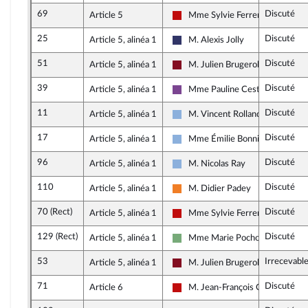
69
Discuté
Article 5
Mme Sylvie Ferrer
La France insoumise - Nouveau F
25
Discuté
Article 5, alinéa 1
M. Alexis Jolly
Rassemblement National
51
Discuté
Article 5, alinéa 1
M. Julien Brugerolles
Gauche Démocrate et Républica
39
Discuté
Article 5, alinéa 1
Mme Pauline Cestrières
Ensemble pour la République
11
Discuté
Article 5, alinéa 1
M. Vincent Rolland
Droite Républicaine
17
Discuté
Article 5, alinéa 1
Mme Émilie Bonnivard
Droite Républicaine
96
Discuté
Article 5, alinéa 1
M. Nicolas Ray
Droite Républicaine
110
Discuté
Article 5, alinéa 1
M. Didier Padey
Les Démocrates
70 (Rect)
Discuté
Article 5, alinéa 1
Mme Sylvie Ferrer
La France insoumise - Nouveau F
129 (Rect)
Discuté
Article 5, alinéa 1
Mme Marie Pochon
Écologiste et Social
53
Irrecevabl
Article 5, alinéa 1
M. Julien Brugerolles
Gauche Démocrate et Républica
71
Discuté
Article 6
M. Jean-François Coulomme
La France insoumise - Nouveau F