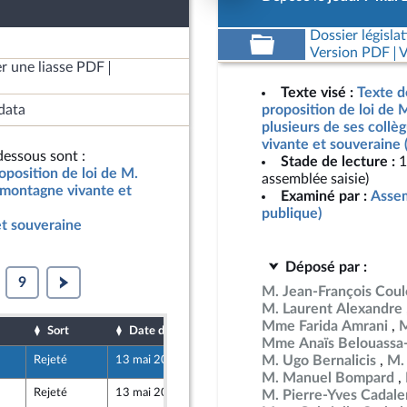
Dossier législat
Version PDF
V
r une liasse PDF
Texte visé :
Texte d
data
proposition de loi de M
plusieurs de ses coll
vivante et souveraine 
essous sont :
Stade de lecture :
1
oposition de loi de M.
assemblée saisie)
e montagne vivante et
Examiné par :
Assem
publique)
t souveraine
Déposé par :
9
M. Jean-François Co
M. Laurent Alexandre
Mme Farida Amrani
M
Sort
Date d'examen
Date de dépôt
Mme Anaïs Belouassa-
M. Ugo Bernalicis
M.
Rejeté
13 mai 2026
7 mai 2026
ront Populaire
M. Manuel Bompard
Rejeté
13 mai 2026
7 mai 2026
M. Pierre-Yves Cadal