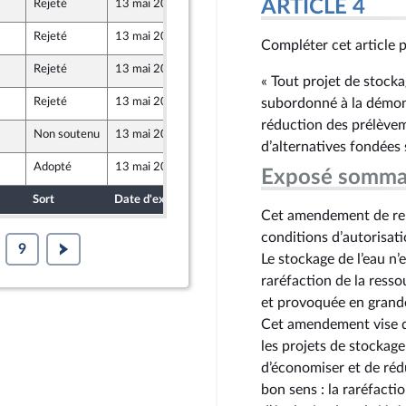
ARTICLE 4
Rejeté
13 mai 2026
7 mai 2026
Rejeté
13 mai 2026
7 mai 2026
Compléter cet article pa
ront Populaire
Rejeté
13 mai 2026
7 mai 2026
« Tout projet de stock
Rejeté
13 mai 2026
7 mai 2026
subordonné à la démons
réduction des prélèvem
Non soutenu
13 mai 2026
7 mai 2026
d’alternatives fondées s
Adopté
13 mai 2026
7 mai 2026
Exposé somma
Sort
Date d'examen
Date de dépôt
Cet amendement de repl
conditions d’autorisat
9
Le stockage de l’eau n’e
raréfaction de la ress
et provoquée en grande
Cet amendement vise do
les projets de stockage
d’économiser et de réd
bon sens : la raréfact