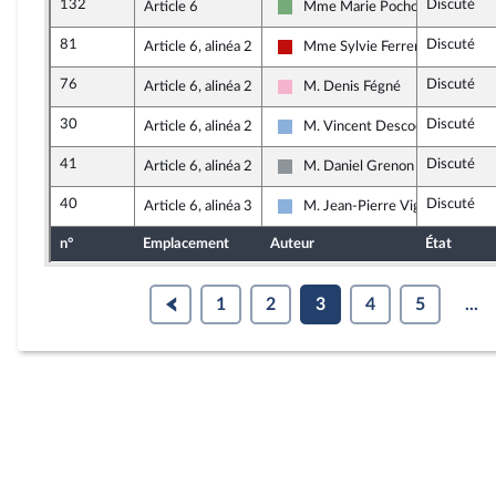
132
Discuté
Article 6
Mme Marie Pochon
Écologiste et Social
81
Discuté
Article 6, alinéa 2
Mme Sylvie Ferrer
La France insoumise - Nouveau F
76
Discuté
Article 6, alinéa 2
M. Denis Fégné
Socialistes et apparentés
30
Discuté
Article 6, alinéa 2
M. Vincent Descoeur
Droite Républicaine
41
Discuté
Article 6, alinéa 2
M. Daniel Grenon
Non inscrit
40
Discuté
Article 6, alinéa 3
M. Jean-Pierre Vigier
Droite Républicaine
n°
Emplacement
Auteur
État
1
2
3
4
5
...