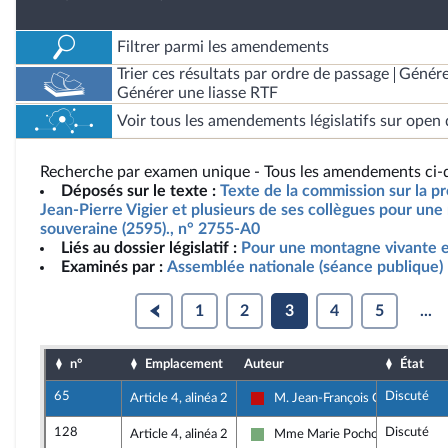
Filtrer parmi les amendements
Trier ces résultats par ordre de passage
Génére
Générer une liasse RTF
Voir tous les amendements législatifs sur open 
Recherche par examen unique - Tous les amendements ci-d
Déposés sur le texte :
Texte de la commission sur la pr
Jean-Pierre Vigier et plusieurs de ses collègues pour un
souveraine (2595)., n° 2755-A0
Liés au dossier législatif :
Pour une montagne vivante e
Examinés par :
Assemblée nationale (séance publique)
1
2
3
4
5
...
n°
Emplacement
Auteur
État
65
Discuté
Article 4, alinéa 2
M. Jean-François Coulomme
La France insoumise - Nouveau F
128
Discuté
Article 4, alinéa 2
Mme Marie Pochon
Écologiste et Social