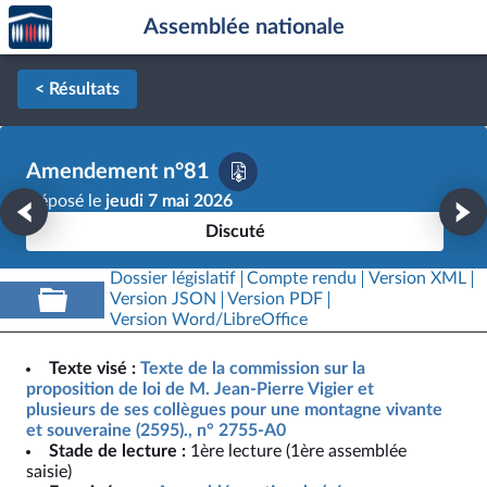
Accèder
Aller au contenu
Aller en bas de la page
Assemblée nationale
à la
page
d'accueil
< Résultats
Amendement n°81
Déposé le
jeudi 7 mai 2026
Discuté
Dossier législatif
Compte rendu
Version XML
Version JSON
Version PDF
Version Word/LibreOffice
Texte visé :
Texte de la commission sur la
proposition de loi de M. Jean-Pierre Vigier et
plusieurs de ses collègues pour une montagne vivante
et souveraine (2595)., n° 2755-A0
Stade de lecture :
1ère lecture (1ère assemblée
saisie)