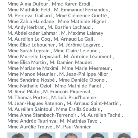
Mme Alma Dufour
Mme Karen Erodi
Mme Mathilde Feld
M. Emmanuel Fernandes
M. Perceval Gaillard
Mme Clémence Guetté
Mme Zahia Hamdane
Mme Mathilde Hignet
M. Andy Kerbrat
M. Bastien Lachaud
M. Abdelkader Lahmar
M. Maxime Laisney
M. Aurélien Le Coq
M. Arnaud Le Gall
Mme Élise Leboucher
M. Jérôme Legavre
Mme Sarah Legrain
Mme Claire Lejeune
Mme Murielle Lepvraud
M. Antoine Léaument
Mme Élisa Martin
M. Damien Maudet
Mme Marianne Maximi
Mme Marie Mesmeur
Mme Manon Meunier
M. Jean-Philippe Nilor
Mme Sandrine Nosbé
Mme Danièle Obono
Mme Nathalie Oziol
Mme Mathilde Panot
M. René Pilato
M. François Piquemal
M. Thomas Portes
M. Loïc Prud'homme
M. Jean-Hugues Ratenon
M. Arnaud Saint-Martin
M. Aurélien Saintoul
Mme Ersilia Soudais
Mme Anne Stambach-Terrenoir
M. Aurélien Taché
Mme Andrée Taurinya
M. Matthias Tavel
Mme Aurélie Trouvé
M. Paul Vannier