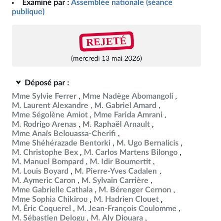
Examiné par :
Assemblée nationale (séance
publique)
REJETÉ
(mercredi 13 mai 2026)
Déposé par :
Mme Sylvie Ferrer
Mme Nadège Abomangoli
M. Laurent Alexandre
M. Gabriel Amard
Mme Ségolène Amiot
Mme Farida Amrani
M. Rodrigo Arenas
M. Raphaël Arnault
Mme Anaïs Belouassa-Cherifi
Mme Shéhérazade Bentorki
M. Ugo Bernalicis
M. Christophe Bex
M. Carlos Martens Bilongo
M. Manuel Bompard
M. Idir Boumertit
M. Louis Boyard
M. Pierre-Yves Cadalen
M. Aymeric Caron
M. Sylvain Carrière
Mme Gabrielle Cathala
M. Bérenger Cernon
Mme Sophia Chikirou
M. Hadrien Clouet
M. Éric Coquerel
M. Jean-François Coulomme
M. Sébastien Delogu
M. Aly Diouara