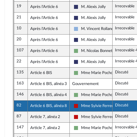
19
Irrecevable
Après l'Article 6
M. Alexis Jolly
Rassemblement National
21
Irrecevable
Après l'Article 6
M. Alexis Jolly
Rassemblement National
10
Irrecevable
Après l'Article 6
M. Vincent Rolland
Droite Républicaine
20
Irrecevable
Après l'Article 6
M. Alexis Jolly
Rassemblement National
107
Irrecevable 
Après l'Article 6
M. Nicolas Bonnet
Écologiste et Social
22
Irrecevable 
Après l'Article 6
M. Alexis Jolly
Rassemblement National
135
Discuté
Article 6 BIS
Mme Marie Pochon
Écologiste et Social
163
Discuté
Article 6 BIS, alinéa 3
Gouvernement
146
Discuté
Article 6 BIS, alinéa 4
Mme Marie Pochon
Écologiste et Social
82
Discuté
Article 6 BIS, alinéa 8
Mme Sylvie Ferrer
La France insoumise - Nouveau Fr
87
Discuté
Article 7, alinéa 2
Mme Sylvie Ferrer
La France insoumise - Nouveau Fr
147
Irrecevable 
Article 7, alinéa 2
Mme Marie Pochon
Écologiste et Social