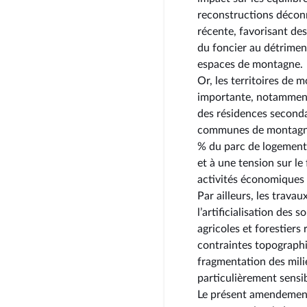
reconstructions déconn
récente, favorisant de
du foncier au détriment
espaces de montagne.
Or, les territoires de
importante, notamment 
des résidences seconda
communes de montagne,
% du parc de logements,
et à une tension sur le
activités économiques 
Par ailleurs, les trava
l’artificialisation des
agricoles et forestiers
contraintes topographiq
fragmentation des milie
particulièrement sensi
Le présent amendement 