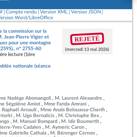
if
Compte rendu
Version XML
Version JSON
ersion Word/LibreOffice
e la commission sur la
REJETÉ
. Jean-Pierre Vigier et
ègues pour une montagne
(2595)., n° 2755-A0
(mercredi 13 mai 2026)
ère lecture (1ère
blée nationale (séance
me Nadège Abomangoli
M. Laurent Alexandre
e Ségolène Amiot
Mme Farida Amrani
 Raphaël Arnault
Mme Anaïs Belouassa-Cherifi
torki
M. Ugo Bernalicis
M. Christophe Bex
ongo
M. Manuel Bompard
M. Idir Boumertit
ierre-Yves Cadalen
M. Aymeric Caron
me Gabrielle Cathala
M. Bérenger Cernon