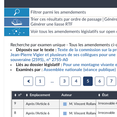
Filtrer parmi les amendements
Trier ces résultats par ordre de passage
Génére
Générer une liasse RTF
Voir tous les amendements législatifs sur open 
Recherche par examen unique - Tous les amendements ci-d
Déposés sur le texte :
Texte de la commission sur la pr
Jean-Pierre Vigier et plusieurs de ses collègues pour un
souveraine (2595)., n° 2755-A0
Liés au dossier législatif :
Pour une montagne vivante e
Examinés par :
Assemblée nationale (séance publique)
1
...
3
4
5
6
7
n°
Emplacement
Auteur
État
9
Irrecevable 
Après l'Article 6
M. Vincent Rolland
Droite Républicaine
8
Irrecevable
Après l'Article 6
M. Vincent Rolland
Droite Républicaine