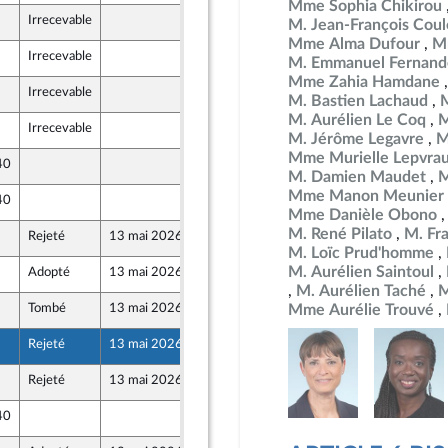
Mme Sophia Chikirou
Irrecevable
7 mai 2026
M. Jean-François Co
Mme Alma Dufour
M
Irrecevable
7 mai 2026
M. Emmanuel Fernand
Mme Zahia Hamdane
Irrecevable
7 mai 2026
M. Bastien Lachaud
M. Aurélien Le Coq
M
Irrecevable
7 mai 2026
M. Jérôme Legavre
M
Mme Murielle Lepvra
40
7 mai 2026
M. Damien Maudet
M
Mme Manon Meunier
40
7 mai 2026
Mme Danièle Obono
M. René Pilato
M. Fr
Rejeté
13 mai 2026
7 mai 2026
M. Loïc Prud'homme
M. Aurélien Saintoul
Adopté
13 mai 2026
12 mai 2026
M. Aurélien Taché
M
Tombé
13 mai 2026
7 mai 2026
Mme Aurélie Trouvé
Rejeté
13 mai 2026
7 mai 2026
ont Populaire
Rejeté
13 mai 2026
7 mai 2026
ont Populaire
40
7 mai 2026