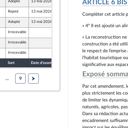
ARTICLE 6 BIS
Adopté
13 mai 2026
7 mai 2026
Rejeté
13 mai 2026
7 mai 2026
Compléter cet article p
ont Populaire
Adopté
13 mai 2026
7 mai 2026
« 4° Il est ajouté un ali
Irrecevable
7 mai 2026
e
« La reconstruction ne
Irrecevable
7 mai 2026
construction a été uti
le respect de l’emprise
Irrecevable
7 mai 2026
l’habitat touristique o
Sort
Date d'examen
Date de dépôt
significative aux espac
Exposé somma
...
9
Par cet amendement, l
plus strictement les c
de limiter les dynamique
naturels, agricoles, pas
Dans sa rédaction actue
encadrement suffisamme
impact sur les équilibre