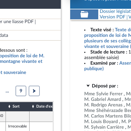
Dossier législat
Version PDF
V
r une liasse PDF
Texte visé :
Texte d
data
proposition de loi de M
plusieurs de ses coll
vivante et souveraine 
essous sont :
Stade de lecture :
1
oposition de loi de M.
assemblée saisie)
e montagne vivante et
Examiné par :
Assem
publique)
t souveraine
Déposé par :
...
9
Mme Sylvie Ferrer
M
M. Gabriel Amard
Mm
M. Rodrigo Arenas
M.
Sort
Date d'examen
Date de dépôt
Mme Shéhérazade Ben
M. Carlos Martens Bil
40
7 mai 2026
M. Louis Boyard
M. P
Irrecevable
7 mai 2026
M. Sylvain Carrière
M