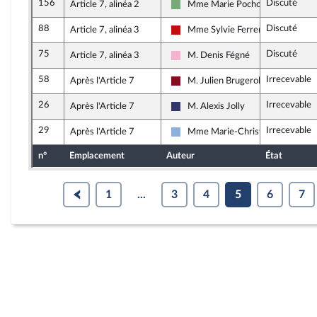
156
Discuté
Article 7, alinéa 2
Mme Marie Pochon
Écologiste et Social
88
Discuté
Article 7, alinéa 3
Mme Sylvie Ferrer
La France insoumise - Nouveau Fr
75
Discuté
Article 7, alinéa 3
M. Denis Fégné
Socialistes et apparentés
58
Irrecevable
Après l'Article 7
M. Julien Brugerolles
Gauche Démocrate et Républicain
26
Irrecevable
Après l'Article 7
M. Alexis Jolly
Rassemblement National
29
Irrecevable
Après l'Article 7
Mme Marie-Christine Dalloz
Droite Républicaine
n°
Emplacement
Auteur
État
1
...
3
4
5
6
7