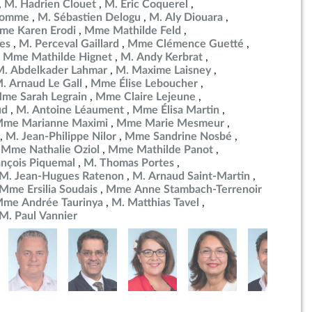
M. Hadrien Clouet
M. Éric Coquerel
ulomme
M. Sébastien Delogu
M. Aly Diouara
me Karen Erodi
Mme Mathilde Feld
es
M. Perceval Gaillard
Mme Clémence Guetté
Mme Mathilde Hignet
M. Andy Kerbrat
M. Abdelkader Lahmar
M. Maxime Laisney
. Arnaud Le Gall
Mme Élise Leboucher
me Sarah Legrain
Mme Claire Lejeune
ud
M. Antoine Léaument
Mme Élisa Martin
me Marianne Maximi
Mme Marie Mesmeur
M. Jean-Philippe Nilor
Mme Sandrine Nosbé
Mme Nathalie Oziol
Mme Mathilde Panot
ançois Piquemal
M. Thomas Portes
M. Jean-Hugues Ratenon
M. Arnaud Saint-Martin
Mme Ersilia Soudais
Mme Anne Stambach-Terrenoir
me Andrée Taurinya
M. Matthias Tavel
M. Paul Vannier