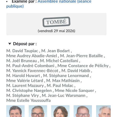
Examiné par :
Assemblée nationale (séance
publique)
TOMBÉ
(vendredi 29 mai 2026)
Déposé par :
M. David Taupiac
M. Jean Bodart
Mme Audrey Abadie-Amiel
M. Jean-Pierre Bataille
M. Joël Bruneau
M. Michel Castellani
M. Paul-André Colombani
Mme Constance de Pélichy
M. Yannick Favennec-Bécot
M. David Habib
M. Harold Huwart
M. Stéphane Lenormand
Mme Valérie Létard
M. Max Mathiasin
M. Laurent Mazaury
M. Paul Molac
M. Christophe Naegelen
Mme Nicole Sanquer
M. Stéphane Viry
M. Jean-Luc Warsmann
Mme Estelle Youssouffa