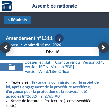
Accèder
Aller au contenu
Aller en bas de la page
Assemblée nationale
à la
page
d'accueil
< Résultats
Amendement n°1511
Déposé le
vendredi 15 mai 2026
Discuté
Dossier législatif
Compte rendu
Version XML
Version JSON
Version PDF
Version Word/LibreOffice
Texte visé :
Texte de la commission sur le projet de
loi, après engagement de la procédure accélérée,
d’urgence pour la protection et la souveraineté
agricoles (n°2632)., n° 2765-A0
Stade de lecture :
1ère lecture (1ère assemblée
saisie)