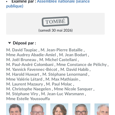
Examiné par :
Assemblée nationale (séance
publique)
TOMBÉ
(samedi 30 mai 2026)
Déposé par :
M. David Taupiac
M. Jean-Pierre Bataille
Mme Audrey Abadie-Amiel
M. Jean Bodart
M. Joël Bruneau
M. Michel Castellani
M. Paul-André Colombani
Mme Constance de Pélichy
M. Yannick Favennec-Bécot
M. David Habib
M. Harold Huwart
M. Stéphane Lenormand
Mme Valérie Létard
M. Max Mathiasin
M. Laurent Mazaury
M. Paul Molac
M. Christophe Naegelen
Mme Nicole Sanquer
M. Stéphane Viry
M. Jean-Luc Warsmann
Mme Estelle Youssouffa