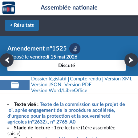
Accèder
Aller au contenu
Aller en bas de la page
Assemblée nationale
à la
page
d'accueil
< Résultats
Amendement n°1525
Déposé le
vendredi 15 mai 2026
Discuté
Dossier législatif
Compte rendu
Version XML
Version JSON
Version PDF
Version Word/LibreOffice
Texte visé :
Texte de la commission sur le projet de
loi, après engagement de la procédure accélérée,
d’urgence pour la protection et la souveraineté
agricoles (n°2632)., n° 2765-A0
Stade de lecture :
1ère lecture (1ère assemblée
saisie)