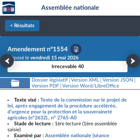
Accèder
Aller au contenu
Aller en bas de la page
Assemblée nationale
à la
page
d'accueil
< Résultats
Amendement n°1554
Déposé le
vendredi 15 mai 2026
Irrecevable 40
Dossier législatif
Version XML
Version JSON
Version PDF
Version Word/LibreOffice
Texte visé :
Texte de la commission sur le projet de
loi, après engagement de la procédure accélérée,
d’urgence pour la protection et la souveraineté
agricoles (n°2632)., n° 2765-A0
Stade de lecture :
1ère lecture (1ère assemblée
saisie)
Examiné par :
Assemblée nationale (séance