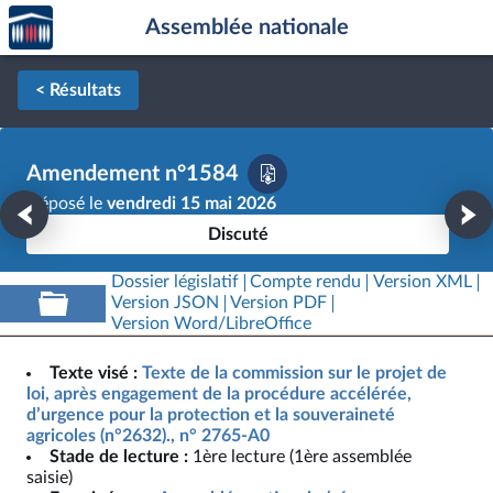
Accèder
Aller au contenu
Aller en bas de la page
Assemblée nationale
à la
page
d'accueil
< Résultats
Amendement n°1584
Déposé le
vendredi 15 mai 2026
Discuté
Dossier législatif
Compte rendu
Version XML
Version JSON
Version PDF
Version Word/LibreOffice
Texte visé :
Texte de la commission sur le projet de
loi, après engagement de la procédure accélérée,
d’urgence pour la protection et la souveraineté
agricoles (n°2632)., n° 2765-A0
Stade de lecture :
1ère lecture (1ère assemblée
saisie)