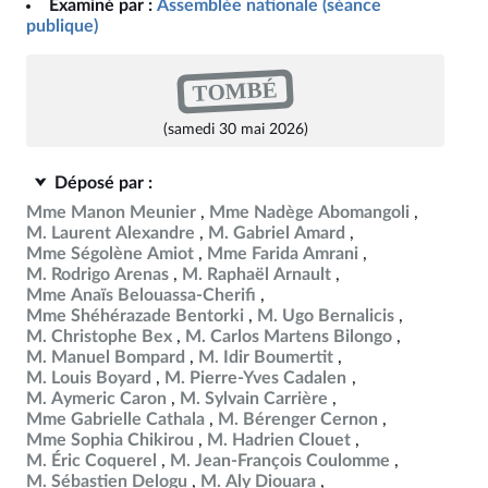
Examiné par :
Assemblée nationale (séance
publique)
TOMBÉ
(samedi 30 mai 2026)
Déposé par :
Mme Manon Meunier
Mme Nadège Abomangoli
M. Laurent Alexandre
M. Gabriel Amard
Mme Ségolène Amiot
Mme Farida Amrani
M. Rodrigo Arenas
M. Raphaël Arnault
Mme Anaïs Belouassa-Cherifi
Mme Shéhérazade Bentorki
M. Ugo Bernalicis
M. Christophe Bex
M. Carlos Martens Bilongo
M. Manuel Bompard
M. Idir Boumertit
M. Louis Boyard
M. Pierre-Yves Cadalen
M. Aymeric Caron
M. Sylvain Carrière
Mme Gabrielle Cathala
M. Bérenger Cernon
Mme Sophia Chikirou
M. Hadrien Clouet
M. Éric Coquerel
M. Jean-François Coulomme
M. Sébastien Delogu
M. Aly Diouara