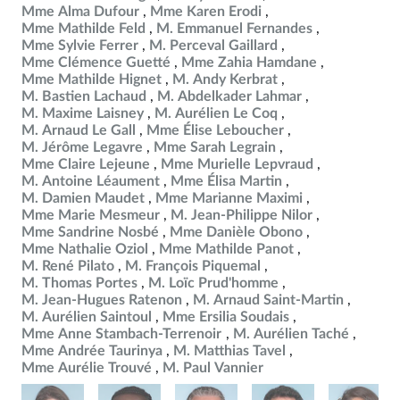
Mme Alma Dufour
Mme Karen Erodi
Mme Mathilde Feld
M. Emmanuel Fernandes
Mme Sylvie Ferrer
M. Perceval Gaillard
Mme Clémence Guetté
Mme Zahia Hamdane
Mme Mathilde Hignet
M. Andy Kerbrat
M. Bastien Lachaud
M. Abdelkader Lahmar
M. Maxime Laisney
M. Aurélien Le Coq
M. Arnaud Le Gall
Mme Élise Leboucher
M. Jérôme Legavre
Mme Sarah Legrain
Mme Claire Lejeune
Mme Murielle Lepvraud
M. Antoine Léaument
Mme Élisa Martin
M. Damien Maudet
Mme Marianne Maximi
Mme Marie Mesmeur
M. Jean-Philippe Nilor
Mme Sandrine Nosbé
Mme Danièle Obono
Mme Nathalie Oziol
Mme Mathilde Panot
M. René Pilato
M. François Piquemal
M. Thomas Portes
M. Loïc Prud'homme
M. Jean-Hugues Ratenon
M. Arnaud Saint-Martin
M. Aurélien Saintoul
Mme Ersilia Soudais
Mme Anne Stambach-Terrenoir
M. Aurélien Taché
Mme Andrée Taurinya
M. Matthias Tavel
Mme Aurélie Trouvé
M. Paul Vannier