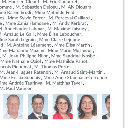
M. Hadrien Clouet
M. Éric Coquerel
ulomme
M. Sébastien Delogu
M. Aly Diouara
me Karen Erodi
Mme Mathilde Feld
es
Mme Sylvie Ferrer
M. Perceval Gaillard
é
Mme Zahia Hamdane
M. Andy Kerbrat
M. Abdelkader Lahmar
M. Maxime Laisney
. Arnaud Le Gall
Mme Élise Leboucher
me Sarah Legrain
Mme Claire Lejeune
ud
M. Antoine Léaument
Mme Élisa Martin
me Marianne Maximi
Mme Marie Mesmeur
M. Jean-Philippe Nilor
Mme Sandrine Nosbé
Mme Nathalie Oziol
Mme Mathilde Panot
ançois Piquemal
M. Thomas Portes
M. Jean-Hugues Ratenon
M. Arnaud Saint-Martin
Mme Ersilia Soudais
Mme Anne Stambach-Terrenoir
me Andrée Taurinya
M. Matthias Tavel
M. Paul Vannier