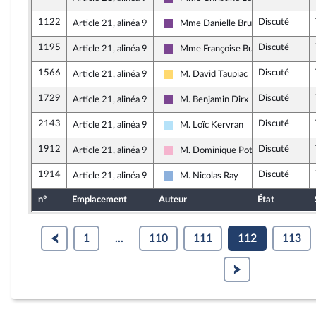
Ensemble pour la République
1122
Discuté
Article 21, alinéa 9
Mme Danielle Brulebois
Ensemble pour la République
1195
Discuté
Article 21, alinéa 9
Mme Françoise Buffet
Ensemble pour la République
1566
Discuté
Article 21, alinéa 9
M. David Taupiac
Libertés, Indépendants, Outre-mer e
1729
Discuté
Article 21, alinéa 9
M. Benjamin Dirx
Ensemble pour la République
2143
Discuté
Article 21, alinéa 9
M. Loïc Kervran
Horizons & Indépendants
1912
Discuté
Article 21, alinéa 9
M. Dominique Potier
Socialistes et apparentés
1914
Discuté
Article 21, alinéa 9
M. Nicolas Ray
Droite Républicaine
n°
Emplacement
Auteur
État
1
...
110
111
112
113