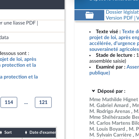
Dossier législat
Version PDF
V
r une liasse PDF
Texte visé :
Texte d
data
projet de loi, après e
accélérée, d’urgence p
souveraineté agricoles
essous sont :
Stade de lecture :
1
jet de loi, après
assemblée saisie)
protection et la
Examiné par :
Assem
publique)
a protection et la
Déposé par :
Mme Mathilde Hignet
114
...
121
M. Gabriel Amard
Mm
M. Rodrigo Arenas
M.
Mme Shéhérazade Ben
M. Carlos Martens Bil
M. Louis Boyard
M. P
Sort
Date d'examen
Date de dépôt
M. Sylvain Carrière
M