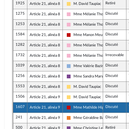
1925
Retiré
Article 21, alinéa 8
M. David Taupiac
Libertés, Indépendants, Outre-mer e
1275
Discuté
Article 21, alinéa 8
Mme Mélanie Thomin
Socialistes et apparentés
1253
Discuté
Article 21, alinéa 8
Mme Mélanie Thomin
Socialistes et apparentés
1584
Discuté
Article 21, alinéa 8
Mme Manon Meunier
La France insoumise - Nouveau Fron
1282
Discuté
Article 21, alinéa 8
Mme Mélanie Thomin
Socialistes et apparentés
1732
Irrecevable
Article 21, alinéa 8
Mme Mélanie Thomin
Socialistes et apparentés
1039
Discuté
Article 21, alinéa 8
Mme Valérie Bazin-Malgras
Droite Républicaine
1256
Discuté
Article 21, alinéa 8
Mme Sandra Marsaud
Ensemble pour la République
1553
Discuté
Article 21, alinéa 8
M. David Taupiac
Libertés, Indépendants, Outre-mer e
1506
Discuté
Article 21, alinéa 9
M. David Taupiac
Libertés, Indépendants, Outre-mer e
1607
Discuté
Article 21, alinéa 9
Mme Mathilde Hignet
La France insoumise - Nouveau Fron
241
Discuté
Article 21, alinéa 9
Mme Géraldine Bannier
Les Démocrates
500
Retiré
Article 21, alinéa 9
Mme Christine Le Nabour