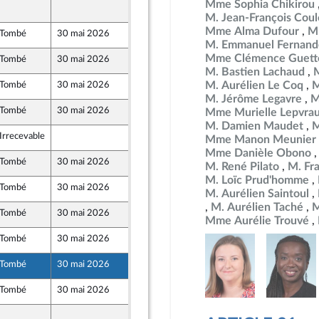
Mme Sophia Chikirou
15 mai 2026
t Territoires
M. Jean-François Co
Mme Alma Dufour
M
Tombé
30 mai 2026
15 mai 2026
M. Emmanuel Fernand
Mme Clémence Guett
Tombé
30 mai 2026
15 mai 2026
M. Bastien Lachaud
M. Aurélien Le Coq
M
Tombé
30 mai 2026
15 mai 2026
t Populaire
M. Jérôme Legavre
M
Tombé
30 mai 2026
15 mai 2026
Mme Murielle Lepvra
M. Damien Maudet
M
Irrecevable
15 mai 2026
Mme Manon Meunier
Mme Danièle Obono
Tombé
30 mai 2026
15 mai 2026
M. René Pilato
M. Fr
M. Loïc Prud'homme
Tombé
30 mai 2026
15 mai 2026
M. Aurélien Saintoul
M. Aurélien Taché
M
Tombé
30 mai 2026
15 mai 2026
Mme Aurélie Trouvé
t Territoires
Tombé
30 mai 2026
15 mai 2026
t Territoires
Tombé
30 mai 2026
15 mai 2026
t Populaire
Tombé
30 mai 2026
12 mai 2026
13 mai 2026