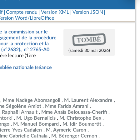
if
Compte rendu
Version XML
Version JSON
ersion Word/LibreOffice
e la commission sur le
TOMBÉ
ngagement de la procédure
our la protection et la
 (n°2632)., n° 2765-A0
(samedi 30 mai 2026)
ère lecture (1ère
blée nationale (séance
Mme Nadège Abomangoli
M. Laurent Alexandre
e Ségolène Amiot
Mme Farida Amrani
 Raphaël Arnault
Mme Anaïs Belouassa-Cherifi
torki
M. Ugo Bernalicis
M. Christophe Bex
ongo
M. Manuel Bompard
M. Idir Boumertit
ierre-Yves Cadalen
M. Aymeric Caron
me Gabrielle Cathala
M. Bérenger Cernon