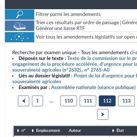
Filtrer parmi les amendements
Trier ces résultats par ordre de passage
Génére
Générer une liasse RTF
Voir tous les amendements législatifs sur open 
Recherche par examen unique - Tous les amendements ci-d
Déposés sur le texte :
Texte de la commission sur le pro
engagement de la procédure accélérée, d’urgence pour la 
souveraineté agricoles (n°2632)., n° 2765-A0
Liés au dossier législatif :
Projet de loi d’urgence pour l
souveraineté agricoles
Examinés par :
Assemblée nationale (séance publique)
1
...
110
111
112
113
n°
Emplacement
Auteur
État