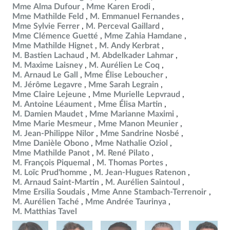
Mme Alma Dufour
Mme Karen Erodi
Mme Mathilde Feld
M. Emmanuel Fernandes
Mme Sylvie Ferrer
M. Perceval Gaillard
Mme Clémence Guetté
Mme Zahia Hamdane
Mme Mathilde Hignet
M. Andy Kerbrat
M. Bastien Lachaud
M. Abdelkader Lahmar
M. Maxime Laisney
M. Aurélien Le Coq
M. Arnaud Le Gall
Mme Élise Leboucher
M. Jérôme Legavre
Mme Sarah Legrain
Mme Claire Lejeune
Mme Murielle Lepvraud
M. Antoine Léaument
Mme Élisa Martin
M. Damien Maudet
Mme Marianne Maximi
Mme Marie Mesmeur
Mme Manon Meunier
M. Jean-Philippe Nilor
Mme Sandrine Nosbé
Mme Danièle Obono
Mme Nathalie Oziol
Mme Mathilde Panot
M. René Pilato
M. François Piquemal
M. Thomas Portes
M. Loïc Prud'homme
M. Jean-Hugues Ratenon
M. Arnaud Saint-Martin
M. Aurélien Saintoul
Mme Ersilia Soudais
Mme Anne Stambach-Terrenoir
M. Aurélien Taché
Mme Andrée Taurinya
M. Matthias Tavel