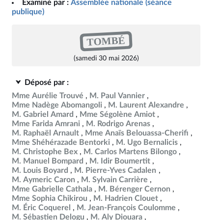
Examiné par :
Assemblée nationale (séance
publique)
TOMBÉ
(samedi 30 mai 2026)
Déposé par :
Mme Aurélie Trouvé
M. Paul Vannier
Mme Nadège Abomangoli
M. Laurent Alexandre
M. Gabriel Amard
Mme Ségolène Amiot
Mme Farida Amrani
M. Rodrigo Arenas
M. Raphaël Arnault
Mme Anaïs Belouassa-Cherifi
Mme Shéhérazade Bentorki
M. Ugo Bernalicis
M. Christophe Bex
M. Carlos Martens Bilongo
M. Manuel Bompard
M. Idir Boumertit
M. Louis Boyard
M. Pierre-Yves Cadalen
M. Aymeric Caron
M. Sylvain Carrière
Mme Gabrielle Cathala
M. Bérenger Cernon
Mme Sophia Chikirou
M. Hadrien Clouet
M. Éric Coquerel
M. Jean-François Coulomme
M. Sébastien Delogu
M. Aly Diouara