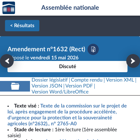
Accèder
Aller au contenu
Aller en bas de la page
Assemblée nationale
à la
page
d'accueil
< Résultats
Amendement n°1632 (Rect)
Déposé le
vendredi 15 mai 2026
Discuté
Dossier législatif
Compte rendu
Version XML
Version JSON
Version PDF
Version Word/LibreOffice
Texte visé :
Texte de la commission sur le projet de
loi, après engagement de la procédure accélérée,
d’urgence pour la protection et la souveraineté
agricoles (n°2632)., n° 2765-A0
Stade de lecture :
1ère lecture (1ère assemblée
saisie)