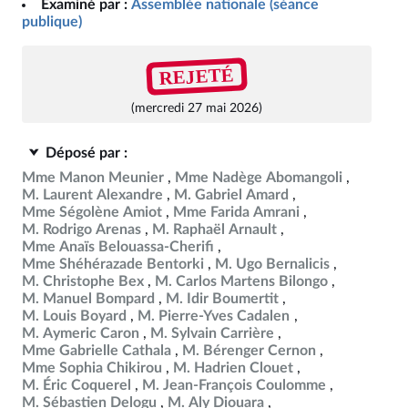
Examiné par :
Assemblée nationale (séance
publique)
REJETÉ
(mercredi 27 mai 2026)
Déposé par :
Mme Manon Meunier
Mme Nadège Abomangoli
M. Laurent Alexandre
M. Gabriel Amard
Mme Ségolène Amiot
Mme Farida Amrani
M. Rodrigo Arenas
M. Raphaël Arnault
Mme Anaïs Belouassa-Cherifi
Mme Shéhérazade Bentorki
M. Ugo Bernalicis
M. Christophe Bex
M. Carlos Martens Bilongo
M. Manuel Bompard
M. Idir Boumertit
M. Louis Boyard
M. Pierre-Yves Cadalen
M. Aymeric Caron
M. Sylvain Carrière
Mme Gabrielle Cathala
M. Bérenger Cernon
Mme Sophia Chikirou
M. Hadrien Clouet
M. Éric Coquerel
M. Jean-François Coulomme
M. Sébastien Delogu
M. Aly Diouara