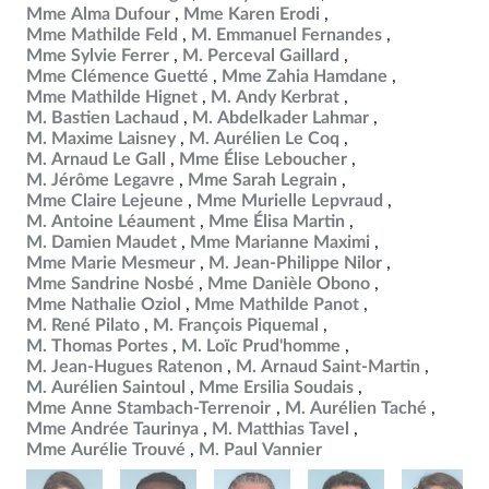
Mme Alma Dufour
Mme Karen Erodi
Mme Mathilde Feld
M. Emmanuel Fernandes
Mme Sylvie Ferrer
M. Perceval Gaillard
Mme Clémence Guetté
Mme Zahia Hamdane
Mme Mathilde Hignet
M. Andy Kerbrat
M. Bastien Lachaud
M. Abdelkader Lahmar
M. Maxime Laisney
M. Aurélien Le Coq
M. Arnaud Le Gall
Mme Élise Leboucher
M. Jérôme Legavre
Mme Sarah Legrain
Mme Claire Lejeune
Mme Murielle Lepvraud
M. Antoine Léaument
Mme Élisa Martin
M. Damien Maudet
Mme Marianne Maximi
Mme Marie Mesmeur
M. Jean-Philippe Nilor
Mme Sandrine Nosbé
Mme Danièle Obono
Mme Nathalie Oziol
Mme Mathilde Panot
M. René Pilato
M. François Piquemal
M. Thomas Portes
M. Loïc Prud'homme
M. Jean-Hugues Ratenon
M. Arnaud Saint-Martin
M. Aurélien Saintoul
Mme Ersilia Soudais
Mme Anne Stambach-Terrenoir
M. Aurélien Taché
Mme Andrée Taurinya
M. Matthias Tavel
Mme Aurélie Trouvé
M. Paul Vannier