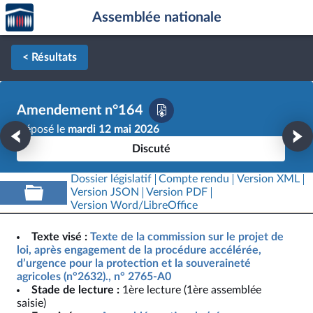
Accèder
Aller au contenu
Aller en bas de la page
Assemblée nationale
à la
page
d'accueil
< Résultats
Amendement n°164
Déposé le
mardi 12 mai 2026
Discuté
Dossier législatif
Compte rendu
Version XML
Version JSON
Version PDF
Version Word/LibreOffice
Texte visé :
Texte de la commission sur le projet de
loi, après engagement de la procédure accélérée,
d’urgence pour la protection et la souveraineté
agricoles (n°2632)., n° 2765-A0
Stade de lecture :
1ère lecture (1ère assemblée
saisie)