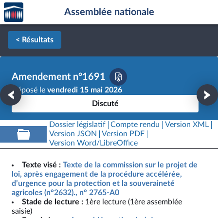
Accèder
Aller au contenu
Aller en bas de la page
Assemblée nationale
à la
page
d'accueil
< Résultats
Amendement n°1691
Déposé le
vendredi 15 mai 2026
Discuté
Dossier législatif
Compte rendu
Version XML
Version JSON
Version PDF
Version Word/LibreOffice
Texte visé :
Texte de la commission sur le projet de
loi, après engagement de la procédure accélérée,
d’urgence pour la protection et la souveraineté
agricoles (n°2632)., n° 2765-A0
Stade de lecture :
1ère lecture (1ère assemblée
saisie)