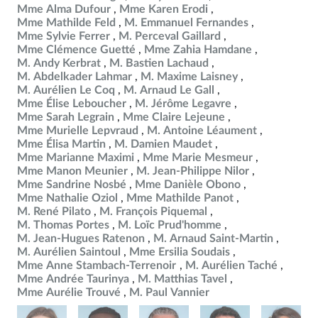
Mme Alma Dufour
Mme Karen Erodi
Mme Mathilde Feld
M. Emmanuel Fernandes
Mme Sylvie Ferrer
M. Perceval Gaillard
Mme Clémence Guetté
Mme Zahia Hamdane
M. Andy Kerbrat
M. Bastien Lachaud
M. Abdelkader Lahmar
M. Maxime Laisney
M. Aurélien Le Coq
M. Arnaud Le Gall
Mme Élise Leboucher
M. Jérôme Legavre
Mme Sarah Legrain
Mme Claire Lejeune
Mme Murielle Lepvraud
M. Antoine Léaument
Mme Élisa Martin
M. Damien Maudet
Mme Marianne Maximi
Mme Marie Mesmeur
Mme Manon Meunier
M. Jean-Philippe Nilor
Mme Sandrine Nosbé
Mme Danièle Obono
Mme Nathalie Oziol
Mme Mathilde Panot
M. René Pilato
M. François Piquemal
M. Thomas Portes
M. Loïc Prud'homme
M. Jean-Hugues Ratenon
M. Arnaud Saint-Martin
M. Aurélien Saintoul
Mme Ersilia Soudais
Mme Anne Stambach-Terrenoir
M. Aurélien Taché
Mme Andrée Taurinya
M. Matthias Tavel
Mme Aurélie Trouvé
M. Paul Vannier