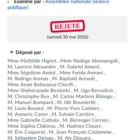
Examiné par :
Assemblée nationale (séance
publique)
REJETÉ
(samedi 30 mai 2026)
Déposé par :
Mme Mathilde Hignet
Mme Nadège Abomangoli
M. Laurent Alexandre
M. Gabriel Amard
Mme Ségolène Amiot
Mme Farida Amrani
M. Rodrigo Arenas
M. Raphaël Arnault
Mme Anaïs Belouassa-Cherifi
Mme Shéhérazade Bentorki
M. Ugo Bernalicis
M. Christophe Bex
M. Carlos Martens Bilongo
M. Manuel Bompard
M. Idir Boumertit
M. Louis Boyard
M. Pierre-Yves Cadalen
M. Aymeric Caron
M. Sylvain Carrière
Mme Gabrielle Cathala
M. Bérenger Cernon
Mme Sophia Chikirou
M. Hadrien Clouet
M. Éric Coquerel
M. Jean-François Coulomme
M. Sébastien Delogu
M. Aly Diouara