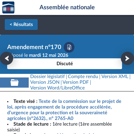
Accèder
Aller au contenu
Aller en bas de la page
Assemblée nationale
à la
page
d'accueil
< Résultats
Amendement n°170
Déposé le
mardi 12 mai 2026
Discuté
Dossier législatif
Compte rendu
Version XML
Version JSON
Version PDF
Version Word/LibreOffice
Texte visé :
Texte de la commission sur le projet de
loi, après engagement de la procédure accélérée,
d’urgence pour la protection et la souveraineté
agricoles (n°2632)., n° 2765-A0
Stade de lecture :
1ère lecture (1ère assemblée
saisie)