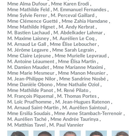
Mme Alma Dufour
Mme Karen Erodi
Mme Mathilde Feld
M. Emmanuel Fernandes
Mme Sylvie Ferrer
M. Perceval Gaillard
Mme Clémence Guetté
Mme Zahia Hamdane
Mme Mathilde Hignet
M. Andy Kerbrat
M. Bastien Lachaud
M. Abdelkader Lahmar
M. Maxime Laisney
M. Aurélien Le Coq
M. Arnaud Le Gall
Mme Élise Leboucher
M. Jérôme Legavre
Mme Sarah Legrain
Mme Claire Lejeune
Mme Murielle Lepvraud
M. Antoine Léaument
Mme Élisa Martin
M. Damien Maudet
Mme Marianne Maximi
Mme Marie Mesmeur
Mme Manon Meunier
M. Jean-Philippe Nilor
Mme Sandrine Nosbé
Mme Danièle Obono
Mme Nathalie Oziol
Mme Mathilde Panot
M. René Pilato
M. François Piquemal
M. Thomas Portes
M. Loïc Prud'homme
M. Jean-Hugues Ratenon
M. Arnaud Saint-Martin
M. Aurélien Saintoul
Mme Ersilia Soudais
Mme Anne Stambach-Terrenoir
M. Aurélien Taché
Mme Andrée Taurinya
M. Matthias Tavel
M. Paul Vannier