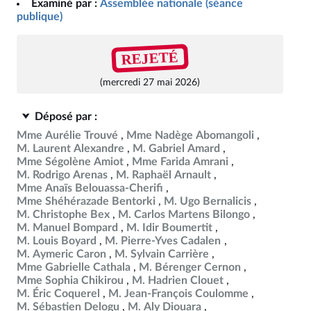
Examiné par :
Assemblée nationale (séance
publique)
REJETÉ
(mercredi 27 mai 2026)
Déposé par :
Mme Aurélie Trouvé
Mme Nadège Abomangoli
M. Laurent Alexandre
M. Gabriel Amard
Mme Ségolène Amiot
Mme Farida Amrani
M. Rodrigo Arenas
M. Raphaël Arnault
Mme Anaïs Belouassa-Cherifi
Mme Shéhérazade Bentorki
M. Ugo Bernalicis
M. Christophe Bex
M. Carlos Martens Bilongo
M. Manuel Bompard
M. Idir Boumertit
M. Louis Boyard
M. Pierre-Yves Cadalen
M. Aymeric Caron
M. Sylvain Carrière
Mme Gabrielle Cathala
M. Bérenger Cernon
Mme Sophia Chikirou
M. Hadrien Clouet
M. Éric Coquerel
M. Jean-François Coulomme
M. Sébastien Delogu
M. Aly Diouara