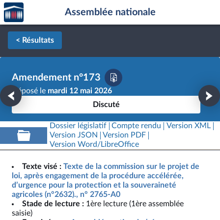
Accèder
Aller au contenu
Aller en bas de la page
Assemblée nationale
à la
page
d'accueil
< Résultats
Amendement n°173
Déposé le
mardi 12 mai 2026
Discuté
Dossier législatif
Compte rendu
Version XML
Version JSON
Version PDF
Version Word/LibreOffice
Texte visé :
Texte de la commission sur le projet de
loi, après engagement de la procédure accélérée,
d’urgence pour la protection et la souveraineté
agricoles (n°2632)., n° 2765-A0
Stade de lecture :
1ère lecture (1ère assemblée
saisie)