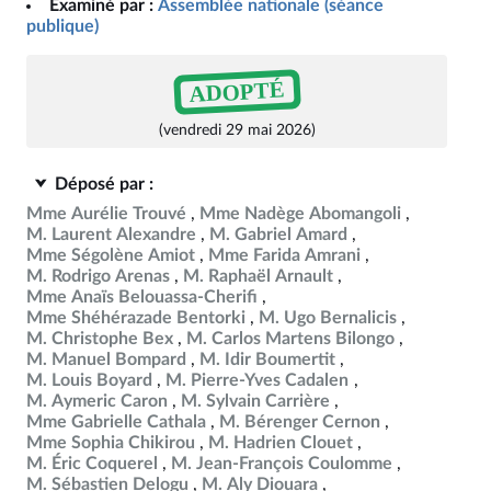
Examiné par :
Assemblée nationale (séance
publique)
ADOPTÉ
(vendredi 29 mai 2026)
Déposé par :
Mme Aurélie Trouvé
Mme Nadège Abomangoli
M. Laurent Alexandre
M. Gabriel Amard
Mme Ségolène Amiot
Mme Farida Amrani
M. Rodrigo Arenas
M. Raphaël Arnault
Mme Anaïs Belouassa-Cherifi
Mme Shéhérazade Bentorki
M. Ugo Bernalicis
M. Christophe Bex
M. Carlos Martens Bilongo
M. Manuel Bompard
M. Idir Boumertit
M. Louis Boyard
M. Pierre-Yves Cadalen
M. Aymeric Caron
M. Sylvain Carrière
Mme Gabrielle Cathala
M. Bérenger Cernon
Mme Sophia Chikirou
M. Hadrien Clouet
M. Éric Coquerel
M. Jean-François Coulomme
M. Sébastien Delogu
M. Aly Diouara