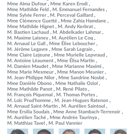
Mme Alma Dufour
Mme Karen Erodi
Mme Mathilde Feld
M. Emmanuel Fernandes
Mme Sylvie Ferrer
M. Perceval Gaillard
Mme Clémence Guetté
Mme Zahia Hamdane
Mme Mathilde Hignet
M. Andy Kerbrat
M. Bastien Lachaud
M. Abdelkader Lahmar
M. Maxime Laisney
M. Aurélien Le Coq
M. Arnaud Le Gall
Mme Élise Leboucher
M. Jérôme Legavre
Mme Sarah Legrain
Mme Claire Lejeune
Mme Murielle Lepvraud
M. Antoine Léaument
Mme Élisa Martin
M. Damien Maudet
Mme Marianne Maximi
Mme Marie Mesmeur
Mme Manon Meunier
M. Jean-Philippe Nilor
Mme Sandrine Nosbé
Mme Danièle Obono
Mme Nathalie Oziol
Mme Mathilde Panot
M. René Pilato
M. François Piquemal
M. Thomas Portes
M. Loïc Prud'homme
M. Jean-Hugues Ratenon
M. Arnaud Saint-Martin
M. Aurélien Saintoul
Mme Ersilia Soudais
Mme Anne Stambach-Terrenoir
M. Aurélien Taché
Mme Andrée Taurinya
M. Matthias Tavel
M. Paul Vannier