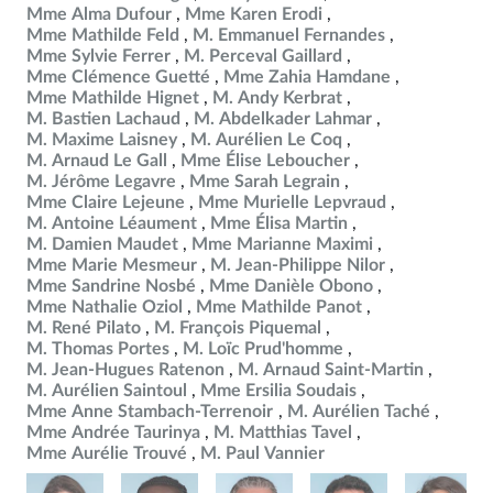
Mme Alma Dufour
Mme Karen Erodi
Mme Mathilde Feld
M. Emmanuel Fernandes
Mme Sylvie Ferrer
M. Perceval Gaillard
Mme Clémence Guetté
Mme Zahia Hamdane
Mme Mathilde Hignet
M. Andy Kerbrat
M. Bastien Lachaud
M. Abdelkader Lahmar
M. Maxime Laisney
M. Aurélien Le Coq
M. Arnaud Le Gall
Mme Élise Leboucher
M. Jérôme Legavre
Mme Sarah Legrain
Mme Claire Lejeune
Mme Murielle Lepvraud
M. Antoine Léaument
Mme Élisa Martin
M. Damien Maudet
Mme Marianne Maximi
Mme Marie Mesmeur
M. Jean-Philippe Nilor
Mme Sandrine Nosbé
Mme Danièle Obono
Mme Nathalie Oziol
Mme Mathilde Panot
M. René Pilato
M. François Piquemal
M. Thomas Portes
M. Loïc Prud'homme
M. Jean-Hugues Ratenon
M. Arnaud Saint-Martin
M. Aurélien Saintoul
Mme Ersilia Soudais
Mme Anne Stambach-Terrenoir
M. Aurélien Taché
Mme Andrée Taurinya
M. Matthias Tavel
Mme Aurélie Trouvé
M. Paul Vannier