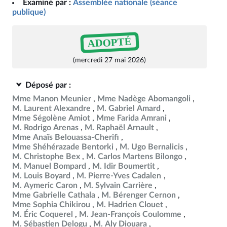
Examiné par :
Assemblée nationale (séance
publique)
ADOPTÉ
(mercredi 27 mai 2026)
Déposé par :
Mme Manon Meunier
Mme Nadège Abomangoli
M. Laurent Alexandre
M. Gabriel Amard
Mme Ségolène Amiot
Mme Farida Amrani
M. Rodrigo Arenas
M. Raphaël Arnault
Mme Anaïs Belouassa-Cherifi
Mme Shéhérazade Bentorki
M. Ugo Bernalicis
M. Christophe Bex
M. Carlos Martens Bilongo
M. Manuel Bompard
M. Idir Boumertit
M. Louis Boyard
M. Pierre-Yves Cadalen
M. Aymeric Caron
M. Sylvain Carrière
Mme Gabrielle Cathala
M. Bérenger Cernon
Mme Sophia Chikirou
M. Hadrien Clouet
M. Éric Coquerel
M. Jean-François Coulomme
M. Sébastien Delogu
M. Aly Diouara