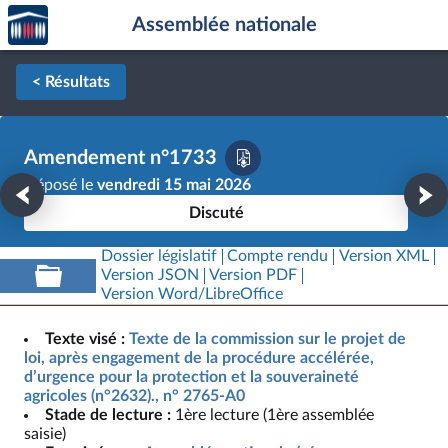
Accèder
Aller au contenu
Aller en bas de la page
Assemblée nationale
à la
page
d'accueil
< Résultats
Amendement n°1733
Déposé le
vendredi 15 mai 2026
Discuté
Dossier législatif
Compte rendu
Version XML
Version JSON
Version PDF
Version Word/LibreOffice
Texte visé :
Texte de la commission sur le projet de
loi, après engagement de la procédure accélérée,
d’urgence pour la protection et la souveraineté
agricoles (n°2632)., n° 2765-A0
Stade de lecture :
1ère lecture (1ère assemblée
saisie)