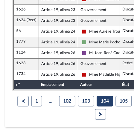
La France insoumise - Nouve
1626
Discut
Article 19, alinéa 23
Gouvernement
1624 (Rect)
Discut
Article 19, alinéa 23
Gouvernement
56
Discut
Article 19, alinéa 24
Mme Aurélie Trouvé
La France insoumise - Nouve
1779
Discut
Article 19, alinéa 24
Mme Marie Pochon
Écologiste et Social
1124
Discut
Article 19, alinéa 26
M. Jean-René Cazeneuve
Ensemble pour la Républiqu
1628
Retiré
Article 19, alinéa 26
Gouvernement
1734
Discut
Article 19, alinéa 26
Mme Mathilde Hignet
La France insoumise - Nouve
n°
Emplacement
Auteur
État
1
...
102
103
104
105