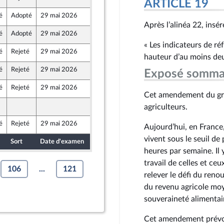
ARTICLE 19
au Front Populaire
é
Adopté
29 mai 2026
15 mai 2026
Après l’alinéa 22, insére
é
Adopté
29 mai 2026
15 mai 2026
« Les indicateurs de ré
é
Rejeté
29 mai 2026
11 mai 2026
hauteur d’au moins deu
au Front Populaire
é
Rejeté
29 mai 2026
15 mai 2026
Exposé somma
é
Rejeté
29 mai 2026
15 mai 2026
e
Cet amendement du gro
15 mai 2026
agriculteurs.
é
Rejeté
29 mai 2026
15 mai 2026
Aujourd’hui, en France,
au Front Populaire
vivent sous le seuil de 
Sort
Date d'examen
Date de dépôt
heures par semaine. Il
travail de celles et ce
106
...
121
relever le défi du reno
du revenu agricole moye
souveraineté alimentai
Cet amendement prévoi