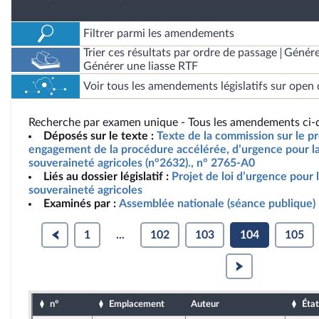
Filtrer parmi les amendements
Trier ces résultats par ordre de passage
Génére
Générer une liasse RTF
Voir tous les amendements législatifs sur open 
Recherche par examen unique - Tous les amendements ci-d
Déposés sur le texte :
Texte de la commission sur le pro
engagement de la procédure accélérée, d’urgence pour la 
souveraineté agricoles (n°2632)., n° 2765-A0
Liés au dossier législatif :
Projet de loi d’urgence pour l
souveraineté agricoles
Examinés par :
Assemblée nationale (séance publique)
1
...
102
103
104
105
n°
Emplacement
Auteur
État