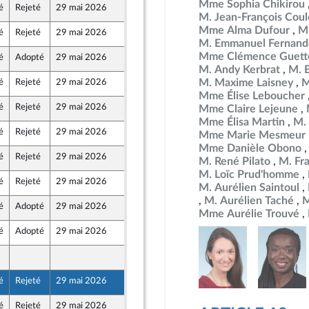
Mme Sophia Chikirou
é
Rejeté
29 mai 2026
15 mai 2026
M. Jean-François Co
Mme Alma Dufour
M
é
Rejeté
29 mai 2026
15 mai 2026
e
M. Emmanuel Fernand
Mme Clémence Guett
é
Adopté
29 mai 2026
15 mai 2026
au Front Populaire
M. Andy Kerbrat
M. 
M. Maxime Laisney
M
é
Rejeté
29 mai 2026
14 mai 2026
et
e
Mme Élise Leboucher
é
Rejeté
29 mai 2026
15 mai 2026
Mme Claire Lejeune
e
Mme Élisa Martin
M.
é
Rejeté
29 mai 2026
15 mai 2026
Mme Marie Mesmeur
e
Mme Danièle Obono
é
Rejeté
29 mai 2026
15 mai 2026
M. René Pilato
M. Fr
M. Loïc Prud'homme
é
Rejeté
29 mai 2026
13 mai 2026
M. Aurélien Saintoul
M. Aurélien Taché
M
é
Adopté
29 mai 2026
12 mai 2026
Mme Aurélie Trouvé
é
Adopté
29 mai 2026
15 mai 2026
15 mai 2026
e
é
Rejeté
29 mai 2026
15 mai 2026
au Front Populaire
é
Rejeté
29 mai 2026
15 mai 2026