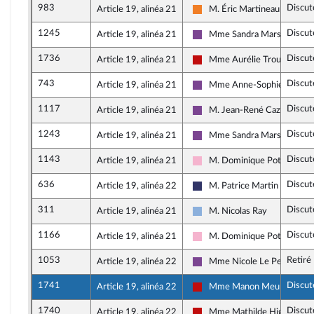
983
Discut
Article 19, alinéa 21
M. Éric Martineau
Les Démocrates
1245
Discut
Article 19, alinéa 21
Mme Sandra Marsaud
Ensemble pour la Républiqu
1736
Discut
Article 19, alinéa 21
Mme Aurélie Trouvé
La France insoumise - Nouve
743
Discut
Article 19, alinéa 21
Mme Anne-Sophie Roncer
Ensemble pour la Républiqu
1117
Discut
Article 19, alinéa 21
M. Jean-René Cazeneuve
Ensemble pour la Républiqu
1243
Discut
Article 19, alinéa 21
Mme Sandra Marsaud
Ensemble pour la Républiqu
1143
Discut
Article 19, alinéa 21
M. Dominique Potier
Socialistes et apparentés
636
Discut
Article 19, alinéa 22
M. Patrice Martin
Rassemblement National
311
Discut
Article 19, alinéa 21
M. Nicolas Ray
Droite Républicaine
1166
Discut
Article 19, alinéa 21
M. Dominique Potier
Socialistes et apparentés
1053
Retiré
Article 19, alinéa 22
Mme Nicole Le Peih
Ensemble pour la Républiqu
1741
Discut
Article 19, alinéa 22
Mme Manon Meunier
La France insoumise - Nouve
1740
Discut
Article 19, alinéa 22
Mme Mathilde Hignet