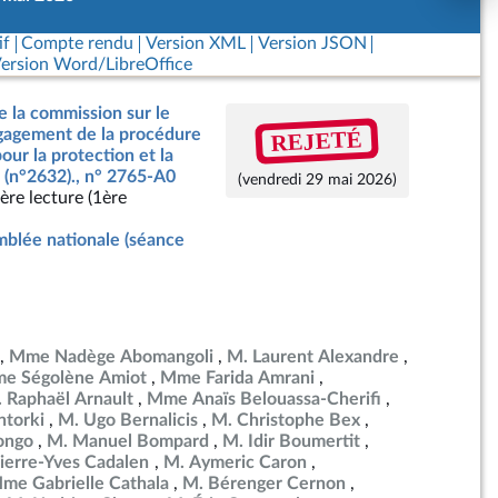
if
Compte rendu
Version XML
Version JSON
ersion Word/LibreOffice
e la commission sur le
REJETÉ
ngagement de la procédure
our la protection et la
 (n°2632)., n° 2765-A0
(vendredi 29 mai 2026)
ère lecture (1ère
blée nationale (séance
Mme Nadège Abomangoli
M. Laurent Alexandre
e Ségolène Amiot
Mme Farida Amrani
 Raphaël Arnault
Mme Anaïs Belouassa-Cherifi
torki
M. Ugo Bernalicis
M. Christophe Bex
ongo
M. Manuel Bompard
M. Idir Boumertit
ierre-Yves Cadalen
M. Aymeric Caron
me Gabrielle Cathala
M. Bérenger Cernon