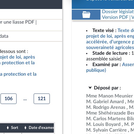
Dossier législat
Version PDF
V
r une liasse PDF
Texte visé :
Texte d
data
projet de loi, après e
accélérée, d’urgence p
souveraineté agricoles
essous sont :
Stade de lecture :
1
jet de loi, après
assemblée saisie)
protection et la
Examiné par :
Assem
publique)
a protection et la
Déposé par :
Mme Manon Meunier
106
...
121
M. Gabriel Amard
Mm
M. Rodrigo Arenas
M.
Mme Shéhérazade Ben
M. Carlos Martens Bil
M. Louis Boyard
M. P
Sort
Date d'examen
Date de dépôt
M. Sylvain Carrière
M