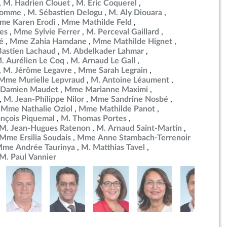
M. Hadrien Clouet
M. Éric Coquerel
ulomme
M. Sébastien Delogu
M. Aly Diouara
me Karen Erodi
Mme Mathilde Feld
es
Mme Sylvie Ferrer
M. Perceval Gaillard
é
Mme Zahia Hamdane
Mme Mathilde Hignet
Bastien Lachaud
M. Abdelkader Lahmar
. Aurélien Le Coq
M. Arnaud Le Gall
M. Jérôme Legavre
Mme Sarah Legrain
Mme Murielle Lepvraud
M. Antoine Léaument
 Damien Maudet
Mme Marianne Maximi
M. Jean-Philippe Nilor
Mme Sandrine Nosbé
Mme Nathalie Oziol
Mme Mathilde Panot
ançois Piquemal
M. Thomas Portes
M. Jean-Hugues Ratenon
M. Arnaud Saint-Martin
Mme Ersilia Soudais
Mme Anne Stambach-Terrenoir
me Andrée Taurinya
M. Matthias Tavel
M. Paul Vannier